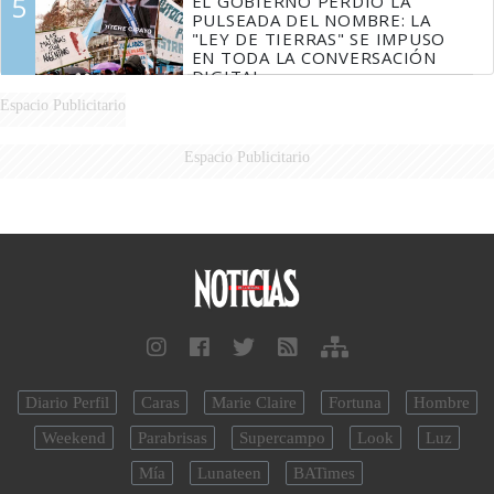
5
EL GOBIERNO PERDIÓ LA
PULSEADA DEL NOMBRE: LA
"LEY DE TIERRAS" SE IMPUSO
EN TODA LA CONVERSACIÓN
DIGITAL
Espacio Publicitario
Espacio Publicitario
Diario Perfil
Caras
Marie Claire
Fortuna
Hombre
Weekend
Parabrisas
Supercampo
Look
Luz
Mía
Lunateen
BATimes