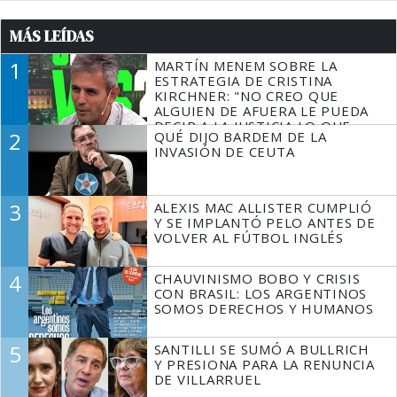
MÁS LEÍDAS
1
MARTÍN MENEM SOBRE LA
ESTRATEGIA DE CRISTINA
KIRCHNER: "NO CREO QUE
ALGUIEN DE AFUERA LE PUEDA
DECIR A LA JUSTICIA LO QUE
2
QUÉ DIJO BARDEM DE LA
TIENE QUE HACER"
INVASIÓN DE CEUTA
3
ALEXIS MAC ALLISTER CUMPLIÓ
Y SE IMPLANTÓ PELO ANTES DE
VOLVER AL FÚTBOL INGLÉS
4
CHAUVINISMO BOBO Y CRISIS
CON BRASIL: LOS ARGENTINOS
SOMOS DERECHOS Y HUMANOS
5
SANTILLI SE SUMÓ A BULLRICH
Y PRESIONA PARA LA RENUNCIA
DE VILLARRUEL