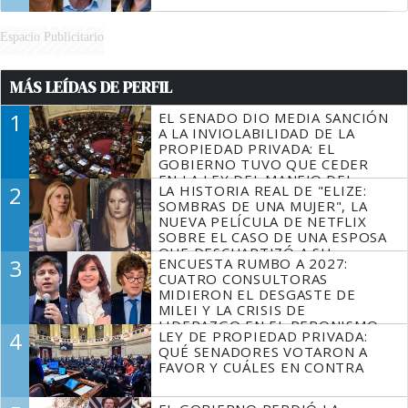
Espacio Publicitario
MÁS LEÍDAS DE PERFIL
1
EL SENADO DIO MEDIA SANCIÓN
A LA INVIOLABILIDAD DE LA
PROPIEDAD PRIVADA: EL
GOBIERNO TUVO QUE CEDER
EN LA LEY DEL MANEJO DEL
2
LA HISTORIA REAL DE "ELIZE:
FUEGO
SOMBRAS DE UNA MUJER", LA
NUEVA PELÍCULA DE NETFLIX
SOBRE EL CASO DE UNA ESPOSA
QUE DESCUARTIZÓ A SU
3
ENCUESTA RUMBO A 2027:
MARIDO
CUATRO CONSULTORAS
MIDIERON EL DESGASTE DE
MILEI Y LA CRISIS DE
LIDERAZGO EN EL PERONISMO
4
LEY DE PROPIEDAD PRIVADA:
QUÉ SENADORES VOTARON A
FAVOR Y CUÁLES EN CONTRA