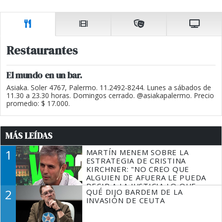
Restaurantes
El mundo en un bar.
Asiaka. Soler 4767, Palermo. 11.2492-8244. Lunes a sábados de
11.30 a 23.30 horas. Domingos cerrado. @asiakapalermo. Precio
promedio: $ 17.000.
MÁS LEÍDAS
1
MARTÍN MENEM SOBRE LA
ESTRATEGIA DE CRISTINA
KIRCHNER: "NO CREO QUE
ALGUIEN DE AFUERA LE PUEDA
DECIR A LA JUSTICIA LO QUE
2
QUÉ DIJO BARDEM DE LA
TIENE QUE HACER"
INVASIÓN DE CEUTA