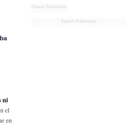
Espacio Publicitario
Espacio Publicitario
aba
 ni
n el
ue en