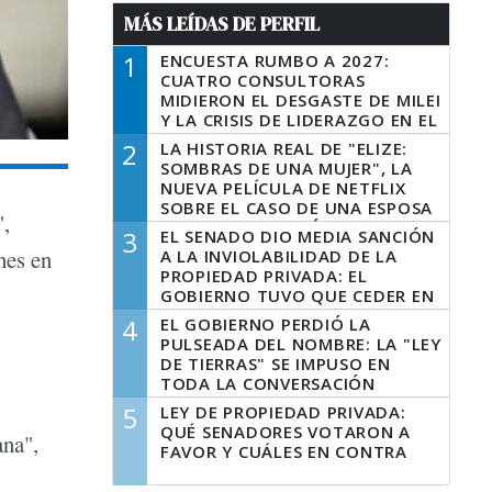
MÁS LEÍDAS DE PERFIL
1
ENCUESTA RUMBO A 2027:
CUATRO CONSULTORAS
MIDIERON EL DESGASTE DE MILEI
Y LA CRISIS DE LIDERAZGO EN EL
PERONISMO
2
LA HISTORIA REAL DE "ELIZE:
SOMBRAS DE UNA MUJER", LA
NUEVA PELÍCULA DE NETFLIX
SOBRE EL CASO DE UNA ESPOSA
",
QUE DESCUARTIZÓ A SU
3
EL SENADO DIO MEDIA SANCIÓN
MARIDO
nes en
A LA INVIOLABILIDAD DE LA
PROPIEDAD PRIVADA: EL
GOBIERNO TUVO QUE CEDER EN
LA LEY DEL MANEJO DEL FUEGO
4
EL GOBIERNO PERDIÓ LA
PULSEADA DEL NOMBRE: LA "LEY
DE TIERRAS" SE IMPUSO EN
TODA LA CONVERSACIÓN
DIGITAL
5
LEY DE PROPIEDAD PRIVADA:
QUÉ SENADORES VOTARON A
ana",
FAVOR Y CUÁLES EN CONTRA