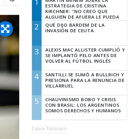
1
MARTÍN MENEM SOBRE LA
ESTRATEGIA DE CRISTINA
KIRCHNER: "NO CREO QUE
ALGUIEN DE AFUERA LE PUEDA
DECIR A LA JUSTICIA LO QUE
2
QUÉ DIJO BARDEM DE LA
TIENE QUE HACER"
INVASIÓN DE CEUTA
3
ALEXIS MAC ALLISTER CUMPLIÓ Y
SE IMPLANTÓ PELO ANTES DE
VOLVER AL FÚTBOL INGLÉS
4
SANTILLI SE SUMÓ A BULLRICH Y
PRESIONA PARA LA RENUNCIA DE
VILLARRUEL
5
CHAUVINISMO BOBO Y CRISIS
CON BRASIL: LOS ARGENTINOS
SOMOS DERECHOS Y HUMANOS
Espacio Publicitario