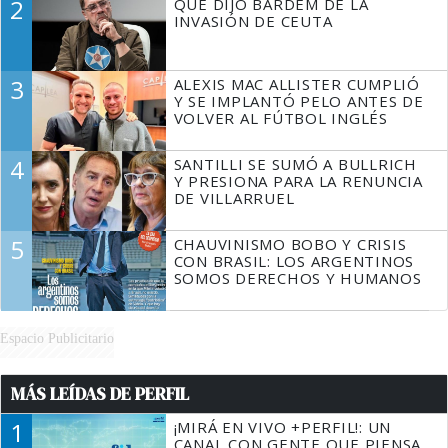
2
QUÉ DIJO BARDEM DE LA
TIENE QUE HACER"
INVASIÓN DE CEUTA
3
ALEXIS MAC ALLISTER CUMPLIÓ
Y SE IMPLANTÓ PELO ANTES DE
VOLVER AL FÚTBOL INGLÉS
4
SANTILLI SE SUMÓ A BULLRICH
Y PRESIONA PARA LA RENUNCIA
DE VILLARRUEL
5
CHAUVINISMO BOBO Y CRISIS
CON BRASIL: LOS ARGENTINOS
SOMOS DERECHOS Y HUMANOS
Espacio Publicitario
MÁS LEÍDAS DE PERFIL
1
¡MIRÁ EN VIVO +PERFIL!: UN
CANAL CON GENTE QUE PIENSA