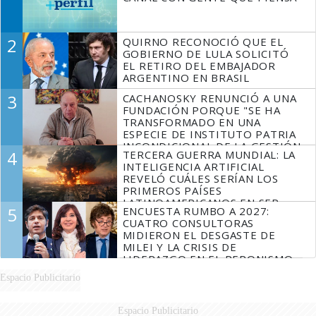
2
QUIRNO RECONOCIÓ QUE EL
GOBIERNO DE LULA SOLICITÓ
EL RETIRO DEL EMBAJADOR
ARGENTINO EN BRASIL
3
CACHANOSKY RENUNCIÓ A UNA
FUNDACIÓN PORQUE "SE HA
TRANSFORMADO EN UNA
ESPECIE DE INSTITUTO PATRIA
INCONDICIONAL DE LA GESTIÓN
4
TERCERA GUERRA MUNDIAL: LA
DE MILEI"
INTELIGENCIA ARTIFICIAL
REVELÓ CUÁLES SERÍAN LOS
PRIMEROS PAÍSES
LATINOAMERICANOS EN SER
5
ENCUESTA RUMBO A 2027:
DERROTADOS
CUATRO CONSULTORAS
MIDIERON EL DESGASTE DE
MILEI Y LA CRISIS DE
LIDERAZGO EN EL PERONISMO
Espacio Publicitario
Espacio Publicitario