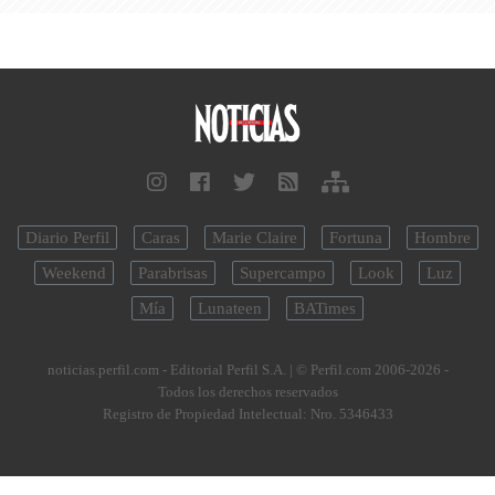
Diario Perfil
Caras
Marie Claire
Fortuna
Hombre
Weekend
Parabrisas
Supercampo
Look
Luz
Mía
Lunateen
BATimes
noticias.perfil.com - Editorial Perfil S.A.
| © Perfil.com 2006-2026 -
Todos los derechos reservados
Registro de Propiedad Intelectual: Nro. 5346433