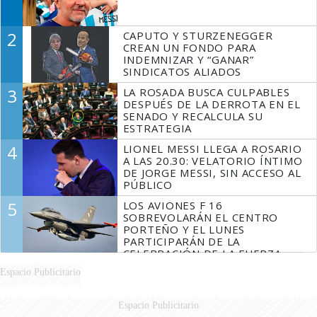
2
CAPUTO Y STURZENEGGER
CREAN UN FONDO PARA
INDEMNIZAR Y “GANAR”
SINDICATOS ALIADOS
3
LA ROSADA BUSCA CULPABLES
DESPUÉS DE LA DERROTA EN EL
SENADO Y RECALCULA SU
ESTRATEGIA
4
LIONEL MESSI LLEGA A ROSARIO
A LAS 20.30: VELATORIO ÍNTIMO
DE JORGE MESSI, SIN ACCESO AL
PÚBLICO
5
LOS AVIONES F 16
SOBREVOLARÁN EL CENTRO
PORTEÑO Y EL LUNES
PARTICIPARÁN DE LA
CELEBRACIÓN DE LA FUERZA
AÉREA
Espacio Publicitario
Espacio Publicitario