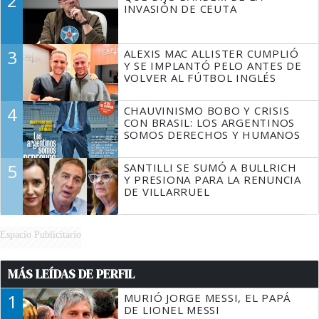
2
TIENE QUE HACER"
INVASIÓN DE CEUTA
3
ALEXIS MAC ALLISTER CUMPLIÓ
Y SE IMPLANTÓ PELO ANTES DE
VOLVER AL FÚTBOL INGLÉS
4
CHAUVINISMO BOBO Y CRISIS
CON BRASIL: LOS ARGENTINOS
SOMOS DERECHOS Y HUMANOS
5
SANTILLI SE SUMÓ A BULLRICH
Y PRESIONA PARA LA RENUNCIA
DE VILLARRUEL
Espacio Publicitario
MÁS LEÍDAS DE PERFIL
1
MURIÓ JORGE MESSI, EL PAPÁ
DE LIONEL MESSI