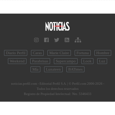
Diario Perfil
Caras
Marie Claire
Fortuna
Hombre
Weekend
Parabrisas
Supercampo
Look
Luz
Mía
Lunateen
BATimes
noticias.perfil.com - Editorial Perfil S.A.
| © Perfil.com 2006-2026 -
Todos los derechos reservados
Registro de Propiedad Intelectual: Nro. 5346433