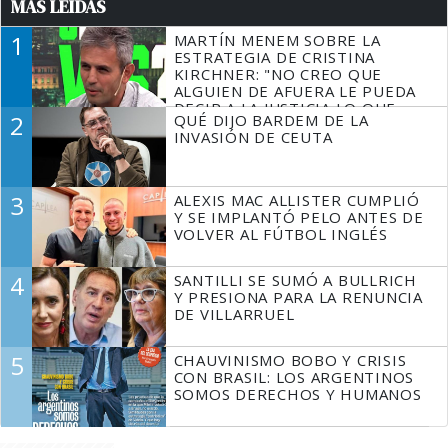
MÁS LEÍDAS
1
MARTÍN MENEM SOBRE LA
ESTRATEGIA DE CRISTINA
KIRCHNER: "NO CREO QUE
ALGUIEN DE AFUERA LE PUEDA
DECIR A LA JUSTICIA LO QUE
2
QUÉ DIJO BARDEM DE LA
TIENE QUE HACER"
INVASIÓN DE CEUTA
3
ALEXIS MAC ALLISTER CUMPLIÓ
Y SE IMPLANTÓ PELO ANTES DE
VOLVER AL FÚTBOL INGLÉS
4
SANTILLI SE SUMÓ A BULLRICH
Y PRESIONA PARA LA RENUNCIA
DE VILLARRUEL
5
CHAUVINISMO BOBO Y CRISIS
CON BRASIL: LOS ARGENTINOS
SOMOS DERECHOS Y HUMANOS