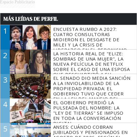
Espacio Publicitario
MÁS LEÍDAS DE PERFIL
1
ENCUESTA RUMBO A 2027:
CUATRO CONSULTORAS
MIDIERON EL DESGASTE DE
MILEI Y LA CRISIS DE
LIDERAZGO EN EL PERONISMO
2
LA HISTORIA REAL DE "ELIZE:
SOMBRAS DE UNA MUJER", LA
NUEVA PELÍCULA DE NETFLIX
SOBRE EL CASO DE UNA ESPOSA
QUE DESCUARTIZÓ A SU
3
EL SENADO DIO MEDIA SANCIÓN
MARIDO
A LA INVIOLABILIDAD DE LA
PROPIEDAD PRIVADA: EL
GOBIERNO TUVO QUE CEDER
EN LA LEY DEL MANEJO DEL
4
EL GOBIERNO PERDIÓ LA
FUEGO
PULSEADA DEL NOMBRE: LA
"LEY DE TIERRAS" SE IMPUSO
EN TODA LA CONVERSACIÓN
DIGITAL
5
ANSES: CUÁNDO COBRAN
JUBILADOS Y PENSIONADOS EN