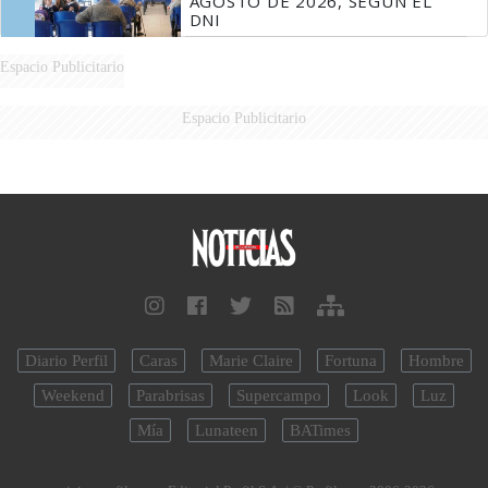
AGOSTO DE 2026, SEGÚN EL
DNI
Espacio Publicitario
Espacio Publicitario
Diario Perfil
Caras
Marie Claire
Fortuna
Hombre
Weekend
Parabrisas
Supercampo
Look
Luz
Mía
Lunateen
BATimes