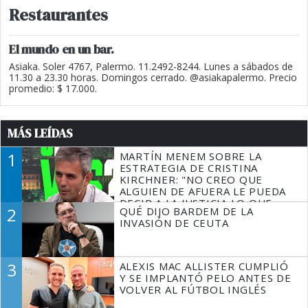
Restaurantes
El mundo en un bar.
Asiaka. Soler 4767, Palermo. 11.2492-8244. Lunes a sábados de
11.30 a 23.30 horas. Domingos cerrado. @asiakapalermo. Precio
promedio: $ 17.000.
MÁS LEÍDAS
1
MARTÍN MENEM SOBRE LA
ESTRATEGIA DE CRISTINA
KIRCHNER: "NO CREO QUE
ALGUIEN DE AFUERA LE PUEDA
DECIR A LA JUSTICIA LO QUE
2
QUÉ DIJO BARDEM DE LA
TIENE QUE HACER"
INVASIÓN DE CEUTA
3
ALEXIS MAC ALLISTER CUMPLIÓ
Y SE IMPLANTÓ PELO ANTES DE
VOLVER AL FÚTBOL INGLÉS