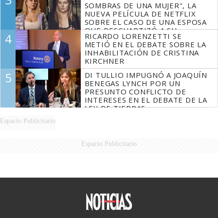
SOMBRAS DE UNA MUJER", LA
NUEVA PELÍCULA DE NETFLIX
SOBRE EL CASO DE UNA ESPOSA
QUE DESCUARTIZÓ A SU
4
RICARDO LORENZETTI SE
MARIDO
METIÓ EN EL DEBATE SOBRE LA
INHABILITACIÓN DE CRISTINA
KIRCHNER
5
DI TULLIO IMPUGNÓ A JOAQUÍN
BENEGAS LYNCH POR UN
PRESUNTO CONFLICTO DE
INTERESES EN EL DEBATE DE LA
LEY DE TIERRAS
Espacio Publicitario
Espacio Publicitario