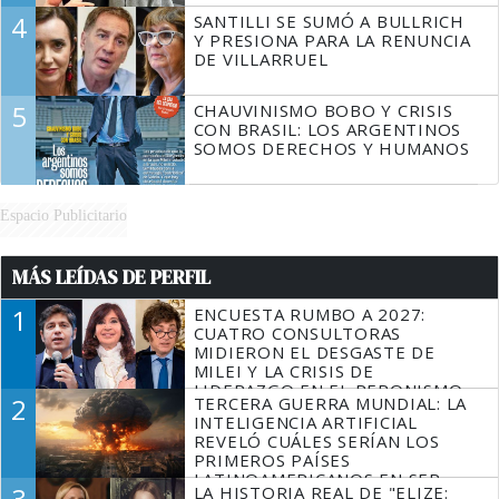
4
SANTILLI SE SUMÓ A BULLRICH
Y PRESIONA PARA LA RENUNCIA
DE VILLARRUEL
5
CHAUVINISMO BOBO Y CRISIS
CON BRASIL: LOS ARGENTINOS
SOMOS DERECHOS Y HUMANOS
Espacio Publicitario
MÁS LEÍDAS DE PERFIL
1
ENCUESTA RUMBO A 2027:
CUATRO CONSULTORAS
MIDIERON EL DESGASTE DE
MILEI Y LA CRISIS DE
LIDERAZGO EN EL PERONISMO
2
TERCERA GUERRA MUNDIAL: LA
INTELIGENCIA ARTIFICIAL
REVELÓ CUÁLES SERÍAN LOS
PRIMEROS PAÍSES
LATINOAMERICANOS EN SER
3
LA HISTORIA REAL DE "ELIZE:
DERROTADOS