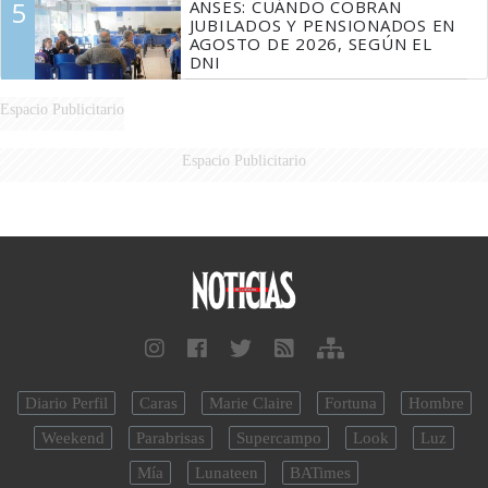
5
ANSES: CUÁNDO COBRAN
JUBILADOS Y PENSIONADOS EN
AGOSTO DE 2026, SEGÚN EL
DNI
Espacio Publicitario
Espacio Publicitario
Diario Perfil
Caras
Marie Claire
Fortuna
Hombre
Weekend
Parabrisas
Supercampo
Look
Luz
Mía
Lunateen
BATimes