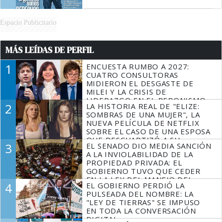
Espacio Publicitario
MÁS LEÍDAS DE PERFIL
1
ENCUESTA RUMBO A 2027:
CUATRO CONSULTORAS
MIDIERON EL DESGASTE DE
MILEI Y LA CRISIS DE
LIDERAZGO EN EL PERONISMO
2
LA HISTORIA REAL DE "ELIZE:
SOMBRAS DE UNA MUJER", LA
NUEVA PELÍCULA DE NETFLIX
SOBRE EL CASO DE UNA ESPOSA
QUE DESCUARTIZÓ A SU
3
EL SENADO DIO MEDIA SANCIÓN
MARIDO
A LA INVIOLABILIDAD DE LA
PROPIEDAD PRIVADA: EL
GOBIERNO TUVO QUE CEDER
EN LA LEY DEL MANEJO DEL
4
EL GOBIERNO PERDIÓ LA
FUEGO
PULSEADA DEL NOMBRE: LA
"LEY DE TIERRAS" SE IMPUSO
EN TODA LA CONVERSACIÓN
DIGITAL