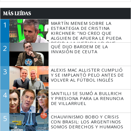
MÁS LEÍDAS
1
MARTÍN MENEM SOBRE LA
ESTRATEGIA DE CRISTINA
KIRCHNER: "NO CREO QUE
ALGUIEN DE AFUERA LE PUEDA
DECIR A LA JUSTICIA LO QUE
2
QUÉ DIJO BARDEM DE LA
TIENE QUE HACER"
INVASIÓN DE CEUTA
3
ALEXIS MAC ALLISTER CUMPLIÓ
Y SE IMPLANTÓ PELO ANTES DE
VOLVER AL FÚTBOL INGLÉS
4
SANTILLI SE SUMÓ A BULLRICH
Y PRESIONA PARA LA RENUNCIA
DE VILLARRUEL
5
CHAUVINISMO BOBO Y CRISIS
CON BRASIL: LOS ARGENTINOS
SOMOS DERECHOS Y HUMANOS