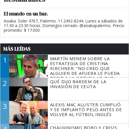
El mundo en un bar.
Asiaka. Soler 4767, Palermo. 11.2492-8244. Lunes a sábados de
11.30 a 23.30 horas. Domingos cerrado. @asiakapalermo. Precio
promedio: $ 17.000.
MÁS LEÍDAS
1
MARTÍN MENEM SOBRE LA
ESTRATEGIA DE CRISTINA
KIRCHNER: "NO CREO QUE
ALGUIEN DE AFUERA LE PUEDA
DECIR A LA JUSTICIA LO QUE
2
QUÉ DIJO BARDEM DE LA
TIENE QUE HACER"
INVASIÓN DE CEUTA
3
ALEXIS MAC ALLISTER CUMPLIÓ
Y SE IMPLANTÓ PELO ANTES DE
VOLVER AL FÚTBOL INGLÉS
CHAUVINISMO BOBO Y CRISIS