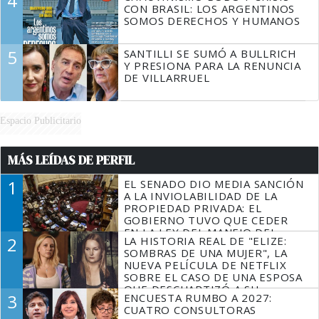
4
CON BRASIL: LOS ARGENTINOS
SOMOS DERECHOS Y HUMANOS
5
SANTILLI SE SUMÓ A BULLRICH
Y PRESIONA PARA LA RENUNCIA
DE VILLARRUEL
Espacio Publicitario
MÁS LEÍDAS DE PERFIL
1
EL SENADO DIO MEDIA SANCIÓN
A LA INVIOLABILIDAD DE LA
PROPIEDAD PRIVADA: EL
GOBIERNO TUVO QUE CEDER
EN LA LEY DEL MANEJO DEL
2
LA HISTORIA REAL DE "ELIZE:
FUEGO
SOMBRAS DE UNA MUJER", LA
NUEVA PELÍCULA DE NETFLIX
SOBRE EL CASO DE UNA ESPOSA
QUE DESCUARTIZÓ A SU
3
ENCUESTA RUMBO A 2027:
MARIDO
CUATRO CONSULTORAS