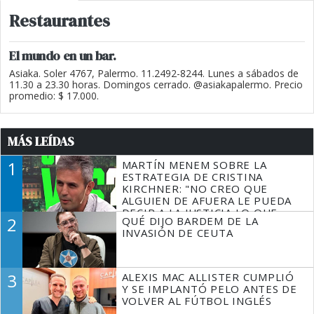
Restaurantes
El mundo en un bar.
Asiaka. Soler 4767, Palermo. 11.2492-8244. Lunes a sábados de
11.30 a 23.30 horas. Domingos cerrado. @asiakapalermo. Precio
promedio: $ 17.000.
MÁS LEÍDAS
1
MARTÍN MENEM SOBRE LA
ESTRATEGIA DE CRISTINA
KIRCHNER: "NO CREO QUE
ALGUIEN DE AFUERA LE PUEDA
DECIR A LA JUSTICIA LO QUE
2
QUÉ DIJO BARDEM DE LA
TIENE QUE HACER"
INVASIÓN DE CEUTA
3
ALEXIS MAC ALLISTER CUMPLIÓ
Y SE IMPLANTÓ PELO ANTES DE
VOLVER AL FÚTBOL INGLÉS