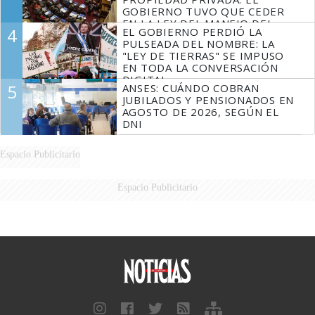
GOBIERNO TUVO QUE CEDER
EN LA LEY DEL MANEJO DEL
4
EL GOBIERNO PERDIÓ LA
FUEGO
PULSEADA DEL NOMBRE: LA
"LEY DE TIERRAS" SE IMPUSO
EN TODA LA CONVERSACIÓN
DIGITAL
5
ANSES: CUÁNDO COBRAN
JUBILADOS Y PENSIONADOS EN
AGOSTO DE 2026, SEGÚN EL
DNI
Espacio Publicitario
Espacio Publicitario