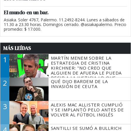
El mundo en un bar.
Asiaka. Soler 4767, Palermo. 11.2492-8244. Lunes a sábados de
11.30 a 23.30 horas. Domingos cerrado. @asiakapalermo. Precio
promedio: $ 17.000.
MÁS LEÍDAS
1
MARTÍN MENEM SOBRE LA
ESTRATEGIA DE CRISTINA
KIRCHNER: "NO CREO QUE
ALGUIEN DE AFUERA LE PUEDA
DECIR A LA JUSTICIA LO QUE
2
QUÉ DIJO BARDEM DE LA
TIENE QUE HACER"
INVASIÓN DE CEUTA
3
ALEXIS MAC ALLISTER CUMPLIÓ
Y SE IMPLANTÓ PELO ANTES DE
VOLVER AL FÚTBOL INGLÉS
4
SANTILLI SE SUMÓ A BULLRICH