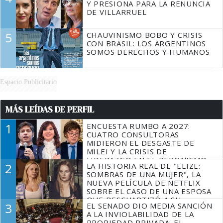
Y PRESIONA PARA LA RENUNCIA
DE VILLARRUEL
5
CHAUVINISMO BOBO Y CRISIS
CON BRASIL: LOS ARGENTINOS
SOMOS DERECHOS Y HUMANOS
Espacio Publicitario
MÁS LEÍDAS DE PERFIL
1
ENCUESTA RUMBO A 2027:
CUATRO CONSULTORAS
MIDIERON EL DESGASTE DE
MILEI Y LA CRISIS DE
LIDERAZGO EN EL PERONISMO
2
LA HISTORIA REAL DE "ELIZE:
SOMBRAS DE UNA MUJER", LA
NUEVA PELÍCULA DE NETFLIX
SOBRE EL CASO DE UNA ESPOSA
QUE DESCUARTIZÓ A SU
3
EL SENADO DIO MEDIA SANCIÓN
MARIDO
A LA INVIOLABILIDAD DE LA
PROPIEDAD PRIVADA: EL