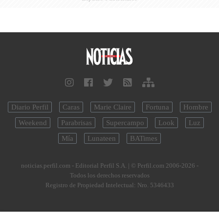
Diario Perfil
Caras
Marie Claire
Fortuna
Hombre
Weekend
Parabrisas
Supercampo
Look
Luz
Mía
Lunateen
BATimes
noticias.perfil.com - Editorial Perfil S.A.
| © Perfil.com 2006-2026 -
Todos los derechos reservados
Registro de Propiedad Intelectual: Nro. 5346433