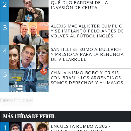
2
QUÉ DIJO BARDEM DE LA
TIENE QUE HACER"
INVASIÓN DE CEUTA
3
ALEXIS MAC ALLISTER CUMPLIÓ
Y SE IMPLANTÓ PELO ANTES DE
VOLVER AL FÚTBOL INGLÉS
4
SANTILLI SE SUMÓ A BULLRICH
Y PRESIONA PARA LA RENUNCIA
DE VILLARRUEL
5
CHAUVINISMO BOBO Y CRISIS
CON BRASIL: LOS ARGENTINOS
SOMOS DERECHOS Y HUMANOS
Espacio Publicitario
MÁS LEÍDAS DE PERFIL
1
ENCUESTA RUMBO A 2027:
CUATRO CONSULTORAS