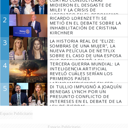
MIDIERON EL DESGASTE DE
MILEI Y LA CRISIS DE
LIDERAZGO EN EL PERONISMO
2
RICARDO LORENZETTI SE
METIÓ EN EL DEBATE SOBRE LA
INHABILITACIÓN DE CRISTINA
KIRCHNER
3
LA HISTORIA REAL DE "ELIZE:
SOMBRAS DE UNA MUJER", LA
NUEVA PELÍCULA DE NETFLIX
SOBRE EL CASO DE UNA ESPOSA
QUE DESCUARTIZÓ A SU
4
TERCERA GUERRA MUNDIAL: LA
MARIDO
INTELIGENCIA ARTIFICIAL
REVELÓ CUÁLES SERÍAN LOS
PRIMEROS PAÍSES
LATINOAMERICANOS EN SER
5
DI TULLIO IMPUGNÓ A JOAQUÍN
DERROTADOS
BENEGAS LYNCH POR UN
PRESUNTO CONFLICTO DE
INTERESES EN EL DEBATE DE LA
LEY DE TIERRAS
Espacio Publicitario
Espacio Publicitario