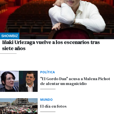
SHOWBIZ
Iñaki Urlezaga vuelve a los escenarios tras
siete años
POR M.S.
POLÍTICA
"El Gordo Dan" acusa a Malena Pichot
de alentar un magnicidio
MUNDO
El día en fotos