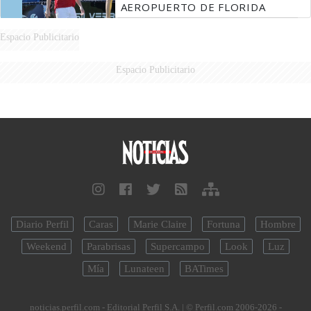
AEROPUERTO DE FLORIDA
Espacio Publicitario
Espacio Publicitario
Diario Perfil
Caras
Marie Claire
Fortuna
Hombre
Weekend
Parabrisas
Supercampo
Look
Luz
Mía
Lunateen
BATimes
noticias.perfil.com - Editorial Perfil S.A.
| © Perfil.com 2006-2026 -