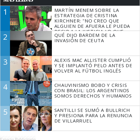
1
MARTÍN MENEM SOBRE LA
ESTRATEGIA DE CRISTINA
KIRCHNER: "NO CREO QUE
ALGUIEN DE AFUERA LE PUEDA
DECIR A LA JUSTICIA LO QUE
2
QUÉ DIJO BARDEM DE LA
TIENE QUE HACER"
INVASIÓN DE CEUTA
3
ALEXIS MAC ALLISTER CUMPLIÓ
Y SE IMPLANTÓ PELO ANTES DE
VOLVER AL FÚTBOL INGLÉS
4
CHAUVINISMO BOBO Y CRISIS
CON BRASIL: LOS ARGENTINOS
SOMOS DERECHOS Y HUMANOS
5
SANTILLI SE SUMÓ A BULLRICH
Y PRESIONA PARA LA RENUNCIA
DE VILLARRUEL
Espacio Publicitario