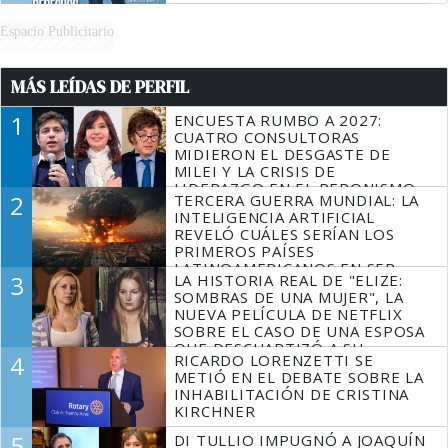
Espacio Publicitario
MÁS LEÍDAS DE PERFIL
1
ENCUESTA RUMBO A 2027:
CUATRO CONSULTORAS
MIDIERON EL DESGASTE DE
MILEI Y LA CRISIS DE
LIDERAZGO EN EL PERONISMO
2
TERCERA GUERRA MUNDIAL: LA
INTELIGENCIA ARTIFICIAL
REVELÓ CUÁLES SERÍAN LOS
PRIMEROS PAÍSES
LATINOAMERICANOS EN SER
3
LA HISTORIA REAL DE "ELIZE:
DERROTADOS
SOMBRAS DE UNA MUJER", LA
NUEVA PELÍCULA DE NETFLIX
SOBRE EL CASO DE UNA ESPOSA
QUE DESCUARTIZÓ A SU
4
RICARDO LORENZETTI SE
MARIDO
METIÓ EN EL DEBATE SOBRE LA
INHABILITACIÓN DE CRISTINA
KIRCHNER
5
DI TULLIO IMPUGNÓ A JOAQUÍN