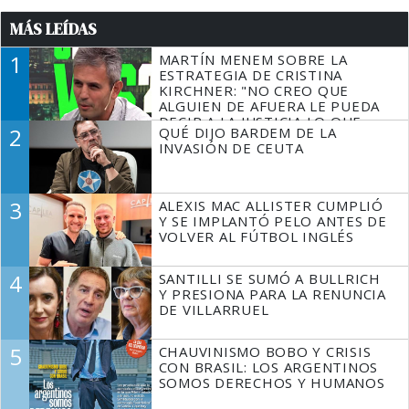
MÁS LEÍDAS
1
MARTÍN MENEM SOBRE LA
ESTRATEGIA DE CRISTINA
KIRCHNER: "NO CREO QUE
ALGUIEN DE AFUERA LE PUEDA
DECIR A LA JUSTICIA LO QUE
2
QUÉ DIJO BARDEM DE LA
TIENE QUE HACER"
INVASIÓN DE CEUTA
3
ALEXIS MAC ALLISTER CUMPLIÓ
Y SE IMPLANTÓ PELO ANTES DE
VOLVER AL FÚTBOL INGLÉS
4
SANTILLI SE SUMÓ A BULLRICH
Y PRESIONA PARA LA RENUNCIA
DE VILLARRUEL
5
CHAUVINISMO BOBO Y CRISIS
CON BRASIL: LOS ARGENTINOS
SOMOS DERECHOS Y HUMANOS