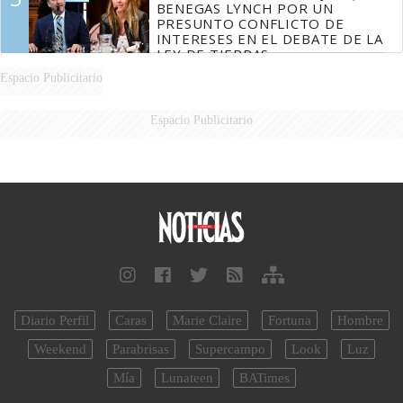
BENEGAS LYNCH POR UN
PRESUNTO CONFLICTO DE
INTERESES EN EL DEBATE DE LA
LEY DE TIERRAS
Espacio Publicitario
Espacio Publicitario
Diario Perfil
Caras
Marie Claire
Fortuna
Hombre
Weekend
Parabrisas
Supercampo
Look
Luz
Mía
Lunateen
BATimes