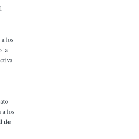
l
 a los
o la
ctiva
sato
 a los
d de