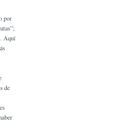
o por
tutas”;
s. Aquí
más
e
as de
es
 haber