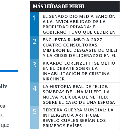
MÁS LEÍDAS DE PERFIL
1
EL SENADO DIO MEDIA SANCIÓN
A LA INVIOLABILIDAD DE LA
PROPIEDAD PRIVADA: EL
GOBIERNO TUVO QUE CEDER EN
LA LEY DEL MANEJO DEL FUEGO
2
ENCUESTA RUMBO A 2027:
CUATRO CONSULTORAS
MIDIERON EL DESGASTE DE MILEI
Y LA CRISIS DE LIDERAZGO EN EL
PERONISMO
3
RICARDO LORENZETTI SE METIÓ
EN EL DEBATE SOBRE LA
INHABILITACIÓN DE CRISTINA
KIRCHNER
liz
4
LA HISTORIA REAL DE "ELIZE:
SOMBRAS DE UNA MUJER", LA
NUEVA PELÍCULA DE NETFLIX
SOBRE EL CASO DE UNA ESPOSA
ea.
QUE DESCUARTIZÓ A SU
5
TERCERA GUERRA MUNDIAL: LA
MARIDO
s.
INTELIGENCIA ARTIFICIAL
REVELÓ CUÁLES SERÍAN LOS
 que
PRIMEROS PAÍSES
LATINOAMERICANOS EN SER