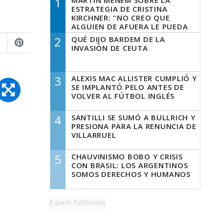
1
MARTÍN MENEM SOBRE LA
ESTRATEGIA DE CRISTINA
KIRCHNER: "NO CREO QUE
ALGUIEN DE AFUERA LE PUEDA
DECIR A LA JUSTICIA LO QUE
2
QUÉ DIJO BARDEM DE LA
TIENE QUE HACER"
INVASIÓN DE CEUTA
3
ALEXIS MAC ALLISTER CUMPLIÓ Y
SE IMPLANTÓ PELO ANTES DE
VOLVER AL FÚTBOL INGLÉS
4
SANTILLI SE SUMÓ A BULLRICH Y
PRESIONA PARA LA RENUNCIA DE
VILLARRUEL
5
CHAUVINISMO BOBO Y CRISIS
CON BRASIL: LOS ARGENTINOS
SOMOS DERECHOS Y HUMANOS
Espacio Publicitario