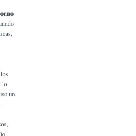
torno
cuando
icas,
 los
 lo
uso un
s
cos,
dúo