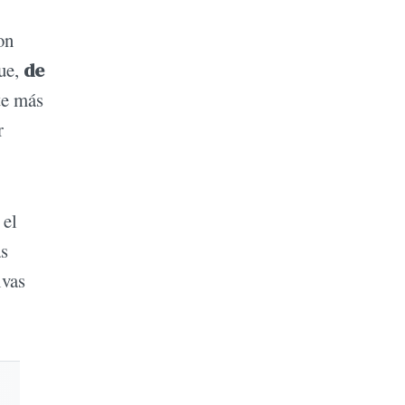
on
ue,
de
te más
r
 el
as
ivas