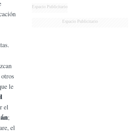
e
DERROTADOS
Espacio Publicitario
cación
Espacio Publicitario
tas.
ezcan
 otros
que le
l
r el
mán
;
re, el