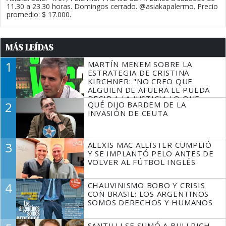
11.30 a 23.30 horas. Domingos cerrado. @asiakapalermo. Precio
promedio: $ 17.000.
MÁS LEÍDAS
1
MARTÍN MENEM SOBRE LA
ESTRATEGIA DE CRISTINA
KIRCHNER: "NO CREO QUE
ALGUIEN DE AFUERA LE PUEDA
DECIR A LA JUSTICIA LO QUE
2
QUÉ DIJO BARDEM DE LA
TIENE QUE HACER"
INVASIÓN DE CEUTA
3
ALEXIS MAC ALLISTER CUMPLIÓ
Y SE IMPLANTÓ PELO ANTES DE
VOLVER AL FÚTBOL INGLÉS
4
CHAUVINISMO BOBO Y CRISIS
CON BRASIL: LOS ARGENTINOS
SOMOS DERECHOS Y HUMANOS
SANTILLI SE SUMÓ A BULLRICH