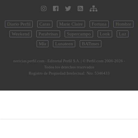
Diario Perfil
Caras
Marie Claire
Fortuna
Hombre
Weekend
Parabrisas
Supercampo
Look
Luz
Mía
Lunateen
BATimes
noticias.perfil.com - Editorial Perfil S.A.
| © Perfil.com 2006-2026 -
Todos los derechos reservados
Registro de Propiedad Intelectual: Nro. 5346433