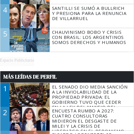
4
SANTILLI SE SUMÓ A BULLRICH
Y PRESIONA PARA LA RENUNCIA
DE VILLARRUEL
5
CHAUVINISMO BOBO Y CRISIS
CON BRASIL: LOS ARGENTINOS
SOMOS DERECHOS Y HUMANOS
Espacio Publicitario
MÁS LEÍDAS DE PERFIL
1
EL SENADO DIO MEDIA SANCIÓN
A LA INVIOLABILIDAD DE LA
PROPIEDAD PRIVADA: EL
GOBIERNO TUVO QUE CEDER
EN LA LEY DEL MANEJO DEL
2
ENCUESTA RUMBO A 2027:
FUEGO
CUATRO CONSULTORAS
MIDIERON EL DESGASTE DE
MILEI Y LA CRISIS DE
LIDERAZGO EN EL PERONISMO