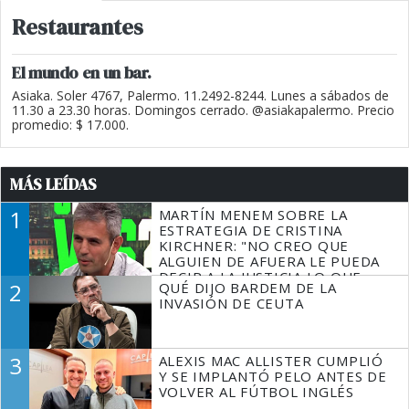
Restaurantes
El mundo en un bar.
Asiaka. Soler 4767, Palermo. 11.2492-8244. Lunes a sábados de
11.30 a 23.30 horas. Domingos cerrado. @asiakapalermo. Precio
promedio: $ 17.000.
MÁS LEÍDAS
1
MARTÍN MENEM SOBRE LA
ESTRATEGIA DE CRISTINA
KIRCHNER: "NO CREO QUE
ALGUIEN DE AFUERA LE PUEDA
DECIR A LA JUSTICIA LO QUE
2
QUÉ DIJO BARDEM DE LA
TIENE QUE HACER"
INVASIÓN DE CEUTA
3
ALEXIS MAC ALLISTER CUMPLIÓ
Y SE IMPLANTÓ PELO ANTES DE
VOLVER AL FÚTBOL INGLÉS