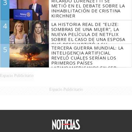
3
RICARDO LORENZETTI SE
METIÓ EN EL DEBATE SOBRE LA
INHABILITACIÓN DE CRISTINA
KIRCHNER
4
LA HISTORIA REAL DE "ELIZE:
SOMBRAS DE UNA MUJER", LA
NUEVA PELÍCULA DE NETFLIX
SOBRE EL CASO DE UNA ESPOSA
QUE DESCUARTIZÓ A SU
5
TERCERA GUERRA MUNDIAL: LA
MARIDO
INTELIGENCIA ARTIFICIAL
REVELÓ CUÁLES SERÍAN LOS
PRIMEROS PAÍSES
LATINOAMERICANOS EN SER
DERROTADOS
Espacio Publicitario
Espacio Publicitario