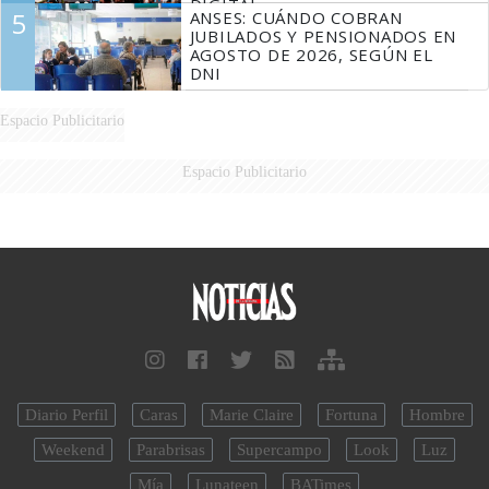
DIGITAL
5
ANSES: CUÁNDO COBRAN
JUBILADOS Y PENSIONADOS EN
AGOSTO DE 2026, SEGÚN EL
DNI
Espacio Publicitario
Espacio Publicitario
Diario Perfil
Caras
Marie Claire
Fortuna
Hombre
Weekend
Parabrisas
Supercampo
Look
Luz
Mía
Lunateen
BATimes