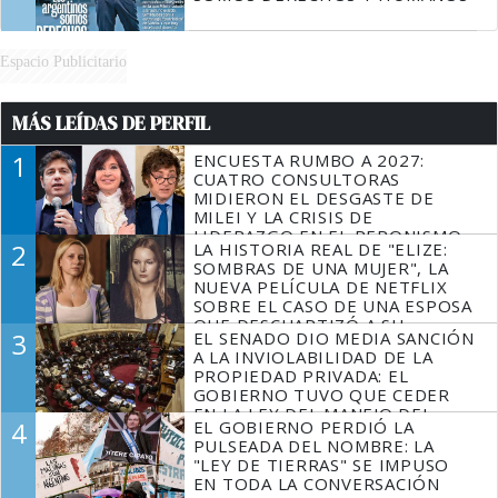
Espacio Publicitario
MÁS LEÍDAS DE PERFIL
1
ENCUESTA RUMBO A 2027:
CUATRO CONSULTORAS
MIDIERON EL DESGASTE DE
MILEI Y LA CRISIS DE
LIDERAZGO EN EL PERONISMO
2
LA HISTORIA REAL DE "ELIZE:
SOMBRAS DE UNA MUJER", LA
NUEVA PELÍCULA DE NETFLIX
SOBRE EL CASO DE UNA ESPOSA
QUE DESCUARTIZÓ A SU
3
EL SENADO DIO MEDIA SANCIÓN
MARIDO
A LA INVIOLABILIDAD DE LA
PROPIEDAD PRIVADA: EL
GOBIERNO TUVO QUE CEDER
EN LA LEY DEL MANEJO DEL
4
EL GOBIERNO PERDIÓ LA
FUEGO
PULSEADA DEL NOMBRE: LA
"LEY DE TIERRAS" SE IMPUSO
EN TODA LA CONVERSACIÓN