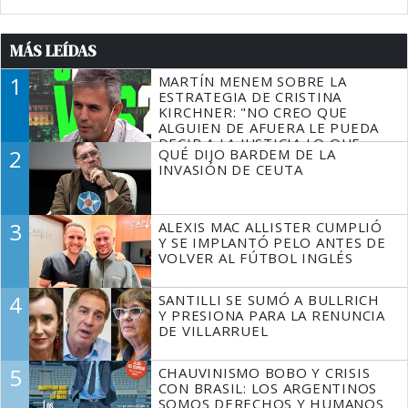
MÁS LEÍDAS
1
MARTÍN MENEM SOBRE LA
ESTRATEGIA DE CRISTINA
KIRCHNER: "NO CREO QUE
ALGUIEN DE AFUERA LE PUEDA
DECIR A LA JUSTICIA LO QUE
2
QUÉ DIJO BARDEM DE LA
TIENE QUE HACER"
INVASIÓN DE CEUTA
3
ALEXIS MAC ALLISTER CUMPLIÓ
Y SE IMPLANTÓ PELO ANTES DE
VOLVER AL FÚTBOL INGLÉS
4
SANTILLI SE SUMÓ A BULLRICH
Y PRESIONA PARA LA RENUNCIA
DE VILLARRUEL
5
CHAUVINISMO BOBO Y CRISIS
CON BRASIL: LOS ARGENTINOS
SOMOS DERECHOS Y HUMANOS