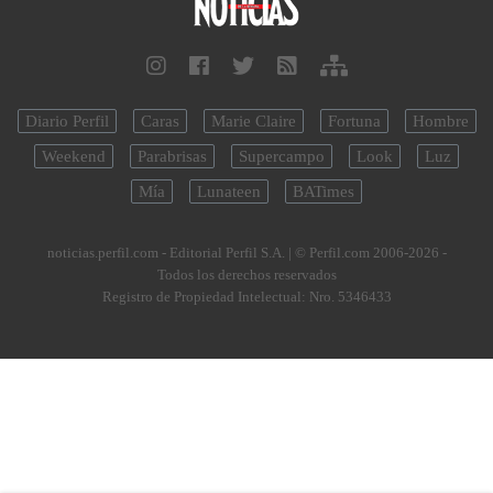
Diario Perfil
Caras
Marie Claire
Fortuna
Hombre
Weekend
Parabrisas
Supercampo
Look
Luz
Mía
Lunateen
BATimes
noticias.perfil.com - Editorial Perfil S.A.
| © Perfil.com 2006-2026 -
Todos los derechos reservados
Registro de Propiedad Intelectual: Nro. 5346433