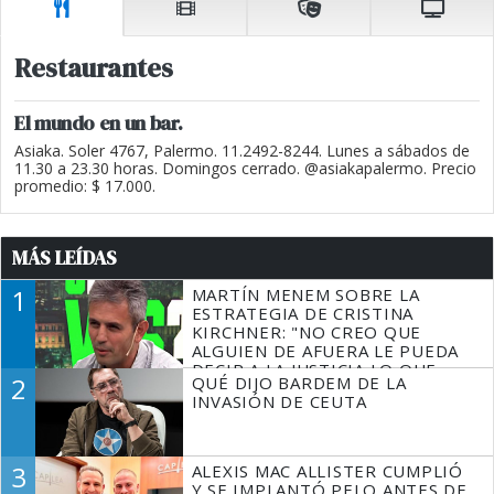
Restaurantes
El mundo en un bar.
Asiaka. Soler 4767, Palermo. 11.2492-8244. Lunes a sábados de
11.30 a 23.30 horas. Domingos cerrado. @asiakapalermo. Precio
promedio: $ 17.000.
MÁS LEÍDAS
1
MARTÍN MENEM SOBRE LA
ESTRATEGIA DE CRISTINA
KIRCHNER: "NO CREO QUE
ALGUIEN DE AFUERA LE PUEDA
DECIR A LA JUSTICIA LO QUE
2
QUÉ DIJO BARDEM DE LA
TIENE QUE HACER"
INVASIÓN DE CEUTA
3
ALEXIS MAC ALLISTER CUMPLIÓ
Y SE IMPLANTÓ PELO ANTES DE