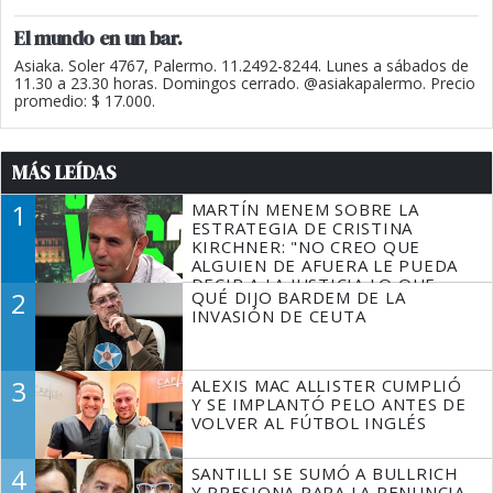
El mundo en un bar.
Asiaka. Soler 4767, Palermo. 11.2492-8244. Lunes a sábados de
11.30 a 23.30 horas. Domingos cerrado. @asiakapalermo. Precio
promedio: $ 17.000.
MÁS LEÍDAS
1
MARTÍN MENEM SOBRE LA
ESTRATEGIA DE CRISTINA
KIRCHNER: "NO CREO QUE
ALGUIEN DE AFUERA LE PUEDA
DECIR A LA JUSTICIA LO QUE
2
QUÉ DIJO BARDEM DE LA
TIENE QUE HACER"
INVASIÓN DE CEUTA
3
ALEXIS MAC ALLISTER CUMPLIÓ
Y SE IMPLANTÓ PELO ANTES DE
VOLVER AL FÚTBOL INGLÉS
4
SANTILLI SE SUMÓ A BULLRICH
Y PRESIONA PARA LA RENUNCIA