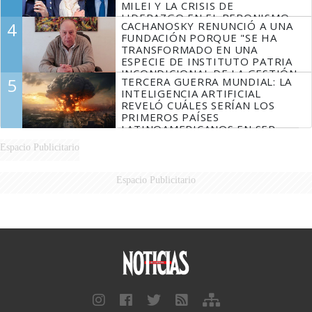
MILEI Y LA CRISIS DE
LIDERAZGO EN EL PERONISMO
4
CACHANOSKY RENUNCIÓ A UNA
FUNDACIÓN PORQUE "SE HA
TRANSFORMADO EN UNA
ESPECIE DE INSTITUTO PATRIA
INCONDICIONAL DE LA GESTIÓN
5
TERCERA GUERRA MUNDIAL: LA
DE MILEI"
INTELIGENCIA ARTIFICIAL
REVELÓ CUÁLES SERÍAN LOS
PRIMEROS PAÍSES
LATINOAMERICANOS EN SER
DERROTADOS
Espacio Publicitario
Espacio Publicitario