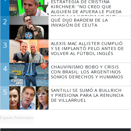
ESTRATEGIA DE CRISTINA
KIRCHNER: "NO CREO QUE
ALGUIEN DE AFUERA LE PUEDA
DECIR A LA JUSTICIA LO QUE
2
QUÉ DIJO BARDEM DE LA
TIENE QUE HACER"
INVASIÓN DE CEUTA
3
ALEXIS MAC ALLISTER CUMPLIÓ
Y SE IMPLANTÓ PELO ANTES DE
VOLVER AL FÚTBOL INGLÉS
4
CHAUVINISMO BOBO Y CRISIS
CON BRASIL: LOS ARGENTINOS
SOMOS DERECHOS Y HUMANOS
5
SANTILLI SE SUMÓ A BULLRICH
Y PRESIONA PARA LA RENUNCIA
DE VILLARRUEL
Espacio Publicitario