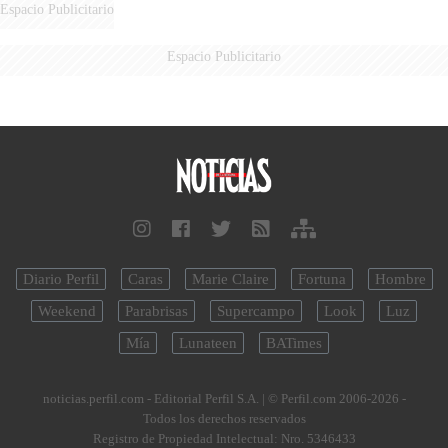
AÉREA
Espacio Publicitario
Espacio Publicitario
Diario Perfil
Caras
Marie Claire
Fortuna
Hombre
Weekend
Parabrisas
Supercampo
Look
Luz
Mía
Lunateen
BATimes
noticias.perfil.com - Editorial Perfil S.A.
| © Perfil.com 2006-2026 -
Todos los derechos reservados
Registro de Propiedad Intelectual: Nro. 5346433