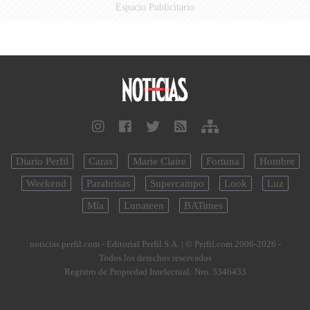
Espacio Publicitario
Diario Perfil
Caras
Marie Claire
Fortuna
Hombre
Weekend
Parabrisas
Supercampo
Look
Luz
Mía
Lunateen
BATimes
noticias.perfil.com - Editorial Perfil S.A.
| © Perfil.com 2006-2026 -
Todos los derechos reservados
Registro de Propiedad Intelectual: Nro. 5346433