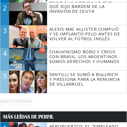
DECIR A LA JUSTICIA LO QUE
2
QUÉ DIJO BARDEM DE LA
TIENE QUE HACER"
INVASIÓN DE CEUTA
3
ALEXIS MAC ALLISTER CUMPLIÓ
Y SE IMPLANTÓ PELO ANTES DE
VOLVER AL FÚTBOL INGLÉS
4
CHAUVINISMO BOBO Y CRISIS
CON BRASIL: LOS ARGENTINOS
SOMOS DERECHOS Y HUMANOS
5
SANTILLI SE SUMÓ A BULLRICH
Y PRESIONA PARA LA RENUNCIA
DE VILLARRUEL
Espacio Publicitario
MÁS LEÍDAS DE PERFIL
AEROPUERTOS: EL "EMPLEADO