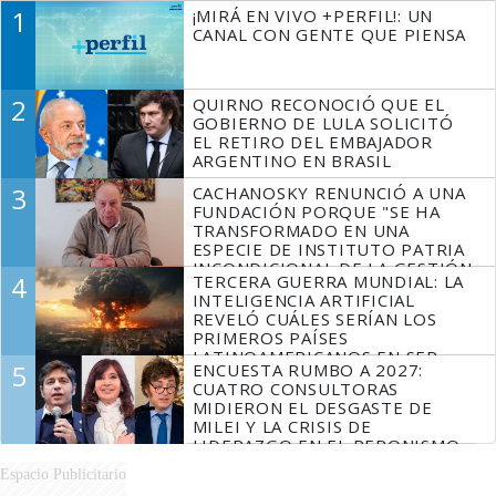
1
¡MIRÁ EN VIVO +PERFIL!: UN
CANAL CON GENTE QUE PIENSA
2
QUIRNO RECONOCIÓ QUE EL
GOBIERNO DE LULA SOLICITÓ
EL RETIRO DEL EMBAJADOR
ARGENTINO EN BRASIL
3
CACHANOSKY RENUNCIÓ A UNA
FUNDACIÓN PORQUE "SE HA
TRANSFORMADO EN UNA
ESPECIE DE INSTITUTO PATRIA
INCONDICIONAL DE LA GESTIÓN
4
TERCERA GUERRA MUNDIAL: LA
DE MILEI"
INTELIGENCIA ARTIFICIAL
REVELÓ CUÁLES SERÍAN LOS
PRIMEROS PAÍSES
LATINOAMERICANOS EN SER
5
ENCUESTA RUMBO A 2027:
DERROTADOS
CUATRO CONSULTORAS
MIDIERON EL DESGASTE DE
MILEI Y LA CRISIS DE
LIDERAZGO EN EL PERONISMO
Espacio Publicitario