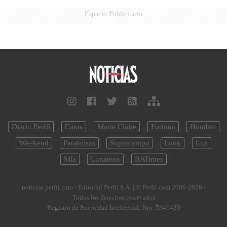
Espacio Publicitario
Diario Perfil
Caras
Marie Claire
Fortuna
Hombre
Weekend
Parabrisas
Supercampo
Look
Luz
Mía
Lunateen
BATimes
noticias.perfil.com - Editorial Perfil S.A.
| © Perfil.com 2006-2026 -
Todos los derechos reservados
Registro de Propiedad Intelectual: Nro. 5346433