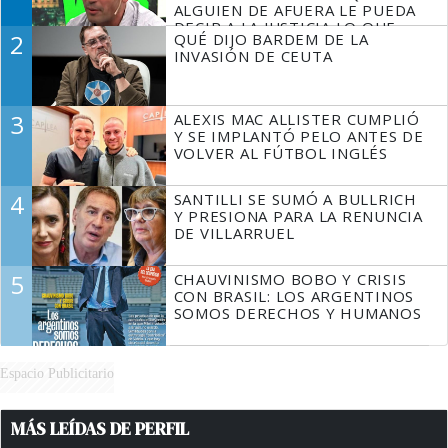
ALGUIEN DE AFUERA LE PUEDA
DECIR A LA JUSTICIA LO QUE
2
QUÉ DIJO BARDEM DE LA
TIENE QUE HACER"
INVASIÓN DE CEUTA
3
ALEXIS MAC ALLISTER CUMPLIÓ
Y SE IMPLANTÓ PELO ANTES DE
VOLVER AL FÚTBOL INGLÉS
4
SANTILLI SE SUMÓ A BULLRICH
Y PRESIONA PARA LA RENUNCIA
DE VILLARRUEL
5
CHAUVINISMO BOBO Y CRISIS
CON BRASIL: LOS ARGENTINOS
SOMOS DERECHOS Y HUMANOS
Espacio Publicitario
MÁS LEÍDAS DE PERFIL