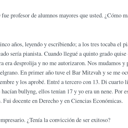
20 fue profesor de alumnos mayores que usted. ¿Cómo m
nco años, leyendo y escribiendo; a los tres tocaba el p
ado sería pianista. Cuando llegué a quinto grado quise
etra era desprolija y no me autorizaron. Nos mudamos y 
 Belgrano. En primer año tuve el Bar Mitzvah y se me oc
embre y los aprobé. Entré a tercero con 13. Di cuarto l
acían bullyng, ellos tenían 17 y yo era un nene. Por e
ado. Fui docente en Derecho y en Ciencias Económicas.
empresario. ¿Tenía la convicción de ser exitoso?