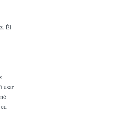
z. Él
x,
ó usar
omó
 en