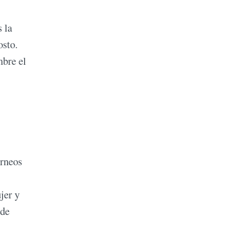
 la
osto.
mbre el
orneos
jer y
 de