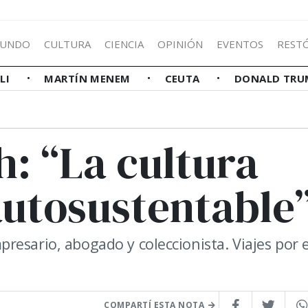
UNDO
CULTURA
CIENCIA
OPINIÓN
EVENTOS
REST
LLI
MARTÍN MENEM
CEUTA
DONALD TRU
h: “La cultura
autosustentable
esario, abogado y coleccionista. Viajes por e
COMPARTÍ ESTA NOTA