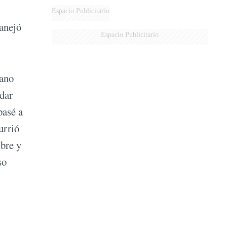
MARIDO
Espacio Publicitario
anejó
Espacio Publicitario
iano
 dar
pasé a
urrió
ibre y
so