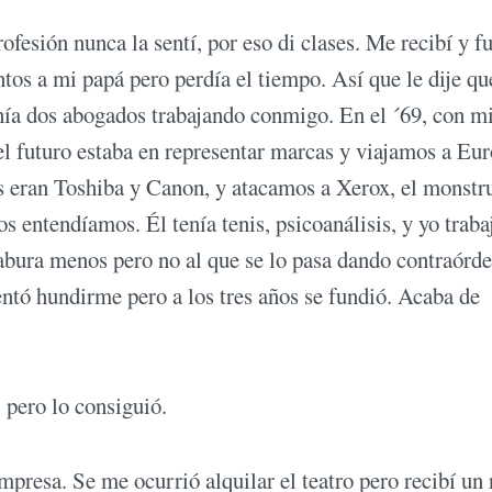
ofesión nunca la sentí, por eso di clases. Me recibí y fu
untos a mi papá pero perdía el tiempo. Así que le dije q
tenía dos abogados trabajando conmigo. En el ´69, con m
l futuro estaba en representar marcas y viajamos a Eu
s eran Toshiba y Canon, y atacamos a Xerox, el monstr
 entendíamos. Él tenía tenis, psicoanálisis, y yo traba
abura menos pero no al que se lo pasa dando contraórde
tó hundirme pero a los tres años se fundió. Acaba de
, pero lo consiguió.
presa. Se me ocurrió alquilar el teatro pero recibí un 