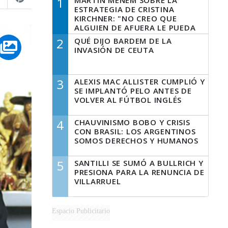
1
MARTÍN MENEM SOBRE LA
ESTRATEGIA DE CRISTINA
KIRCHNER: "NO CREO QUE
ALGUIEN DE AFUERA LE PUEDA
DECIR A LA JUSTICIA LO QUE
2
QUÉ DIJO BARDEM DE LA
TIENE QUE HACER"
INVASIÓN DE CEUTA
3
ALEXIS MAC ALLISTER CUMPLIÓ Y
SE IMPLANTÓ PELO ANTES DE
VOLVER AL FÚTBOL INGLÉS
4
CHAUVINISMO BOBO Y CRISIS
CON BRASIL: LOS ARGENTINOS
SOMOS DERECHOS Y HUMANOS
5
SANTILLI SE SUMÓ A BULLRICH Y
PRESIONA PARA LA RENUNCIA DE
VILLARRUEL
Espacio Publicitario