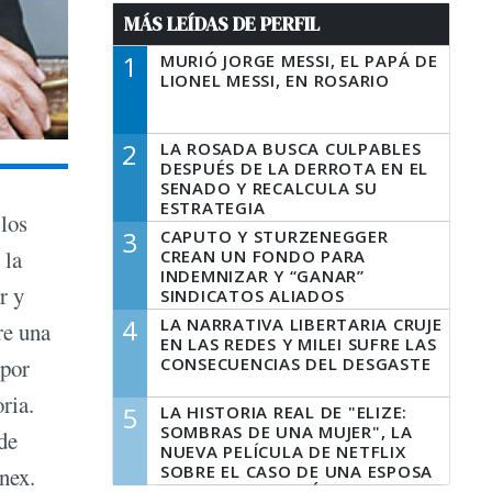
MÁS LEÍDAS DE PERFIL
1
MURIÓ JORGE MESSI, EL PAPÁ DE
LIONEL MESSI, EN ROSARIO
2
LA ROSADA BUSCA CULPABLES
DESPUÉS DE LA DERROTA EN EL
SENADO Y RECALCULA SU
ESTRATEGIA
 los
3
CAPUTO Y STURZENEGGER
 la
CREAN UN FONDO PARA
INDEMNIZAR Y “GANAR”
r y
SINDICATOS ALIADOS
4
LA NARRATIVA LIBERTARIA CRUJE
re una
EN LAS REDES Y MILEI SUFRE LAS
CONSECUENCIAS DEL DESGASTE
 por
ria.
5
LA HISTORIA REAL DE "ELIZE:
SOMBRAS DE UNA MUJER", LA
de
NUEVA PELÍCULA DE NETFLIX
SOBRE EL CASO DE UNA ESPOSA
nex.
QUE DESCUARTIZÓ A SU