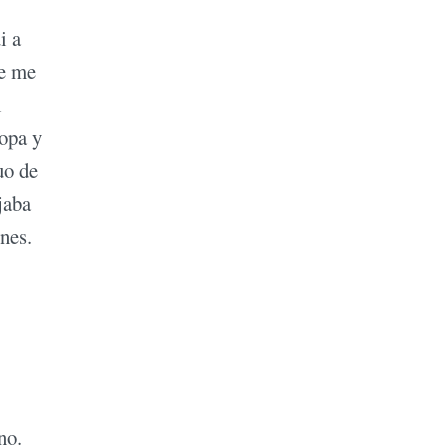
i a
ue me
i
ropa y
uo de
jaba
nes.
no.