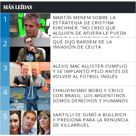
MÁS LEÍDAS
1
MARTÍN MENEM SOBRE LA
ESTRATEGIA DE CRISTINA
KIRCHNER: "NO CREO QUE
ALGUIEN DE AFUERA LE PUEDA
DECIR A LA JUSTICIA LO QUE
2
QUÉ DIJO BARDEM DE LA
TIENE QUE HACER"
INVASIÓN DE CEUTA
3
ALEXIS MAC ALLISTER CUMPLIÓ
Y SE IMPLANTÓ PELO ANTES DE
VOLVER AL FÚTBOL INGLÉS
4
CHAUVINISMO BOBO Y CRISIS
CON BRASIL: LOS ARGENTINOS
SOMOS DERECHOS Y HUMANOS
5
SANTILLI SE SUMÓ A BULLRICH
Y PRESIONA PARA LA RENUNCIA
DE VILLARRUEL