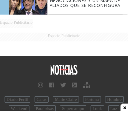
NEGOCIACIONES Y UN MAPA DE
ALIADOS QUE SE RECONFIGURA
Espacio Publicitario
Espacio Publicitario
Diario Perfil
Caras
Marie Claire
Fortuna
Hombre
Weekend
Parabrisas
Supercampo
Look
Luz
Mía
Lunateen
BATimes