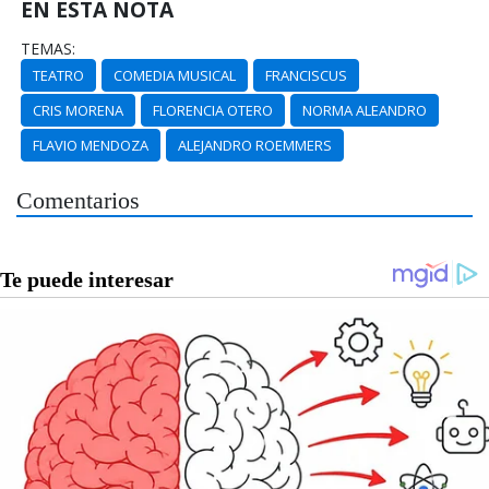
EN ESTA NOTA
TEMAS:
TEATRO
COMEDIA MUSICAL
FRANCISCUS
CRIS MORENA
FLORENCIA OTERO
NORMA ALEANDRO
FLAVIO MENDOZA
ALEJANDRO ROEMMERS
Comentarios