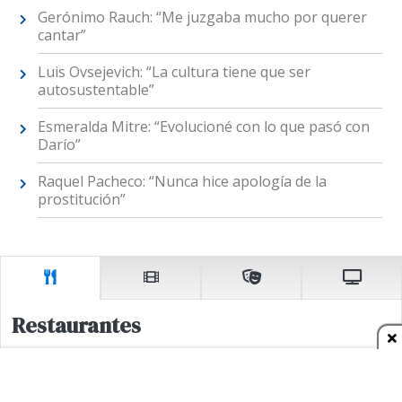
Gerónimo Rauch: “Me juzgaba mucho por querer
cantar”
Luis Ovsejevich: “La cultura tiene que ser
autosustentable”
Esmeralda Mitre: “Evolucioné con lo que pasó con
Darío”
Raquel Pacheco: “Nunca hice apología de la
prostitución”
Restaurantes
El mundo en un bar.
Asiaka. Soler 4767, Palermo. 11.2492-8244. Lunes a sábados de