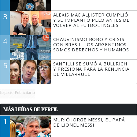
3
ALEXIS MAC ALLISTER CUMPLIÓ
Y SE IMPLANTÓ PELO ANTES DE
VOLVER AL FÚTBOL INGLÉS
4
CHAUVINISMO BOBO Y CRISIS
CON BRASIL: LOS ARGENTINOS
SOMOS DERECHOS Y HUMANOS
5
SANTILLI SE SUMÓ A BULLRICH
Y PRESIONA PARA LA RENUNCIA
DE VILLARRUEL
Espacio Publicitario
MÁS LEÍDAS DE PERFIL
1
MURIÓ JORGE MESSI, EL PAPÁ
DE LIONEL MESSI