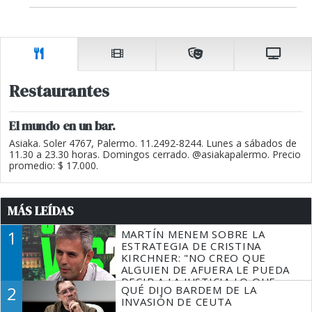
Restaurantes
El mundo en un bar.
Asiaka. Soler 4767, Palermo. 11.2492-8244. Lunes a sábados de
11.30 a 23.30 horas. Domingos cerrado. @asiakapalermo. Precio
promedio: $ 17.000.
MÁS LEÍDAS
1
MARTÍN MENEM SOBRE LA
ESTRATEGIA DE CRISTINA
KIRCHNER: "NO CREO QUE
ALGUIEN DE AFUERA LE PUEDA
DECIR A LA JUSTICIA LO QUE
2
QUÉ DIJO BARDEM DE LA
TIENE QUE HACER"
INVASIÓN DE CEUTA