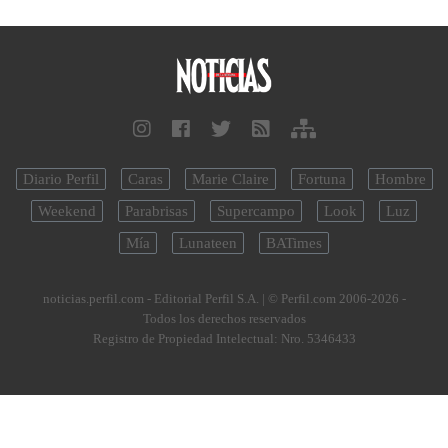
Diario Perfil
Caras
Marie Claire
Fortuna
Hombre
Weekend
Parabrisas
Supercampo
Look
Luz
Mía
Lunateen
BATimes
noticias.perfil.com - Editorial Perfil S.A.
| © Perfil.com 2006-2026 -
Todos los derechos reservados
Registro de Propiedad Intelectual: Nro. 5346433