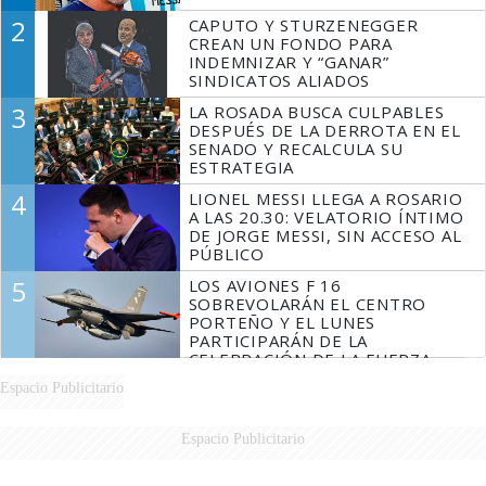
2
CAPUTO Y STURZENEGGER
CREAN UN FONDO PARA
INDEMNIZAR Y “GANAR”
SINDICATOS ALIADOS
3
LA ROSADA BUSCA CULPABLES
DESPUÉS DE LA DERROTA EN EL
SENADO Y RECALCULA SU
ESTRATEGIA
4
LIONEL MESSI LLEGA A ROSARIO
A LAS 20.30: VELATORIO ÍNTIMO
DE JORGE MESSI, SIN ACCESO AL
PÚBLICO
5
LOS AVIONES F 16
SOBREVOLARÁN EL CENTRO
PORTEÑO Y EL LUNES
PARTICIPARÁN DE LA
CELEBRACIÓN DE LA FUERZA
AÉREA
Espacio Publicitario
Espacio Publicitario