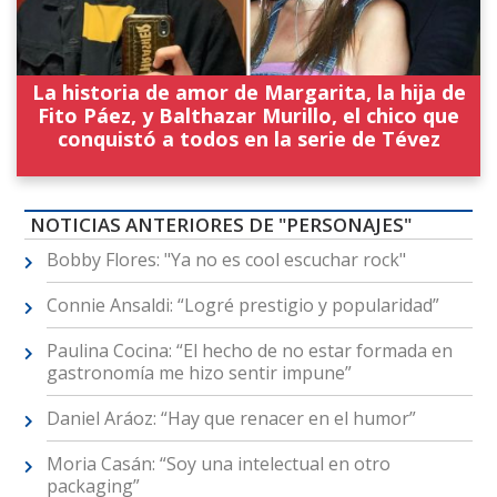
La historia de amor de Margarita, la hija de
Fito Páez, y Balthazar Murillo, el chico que
conquistó a todos en la serie de Tévez
NOTICIAS ANTERIORES DE "PERSONAJES"
Bobby Flores: "Ya no es cool escuchar rock"
Connie Ansaldi: “Logré prestigio y popularidad”
Paulina Cocina: “El hecho de no estar formada en
gastronomía me hizo sentir impune”
Daniel Aráoz: “Hay que renacer en el humor”
Moria Casán: “Soy una intelectual en otro
packaging”