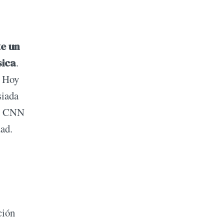
te un
sica
.
. Hoy
siada
en CNN
dad.
ción