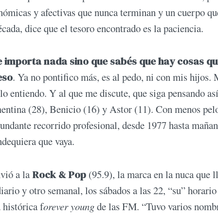
nómicas y afectivas que nunca terminan y un cuerpo qu
écada, dice que el tesoro encontrado es la paciencia.
te importa nada sino que sabés que hay cosas qu
eso
. Ya no pontifico más, es al pedo, ni con mis hijos. 
lo entiendo. Y al que me discute, que siga pensando así
mentina (28), Benicio (16) y Astor (11). Con menos pel
abundante recorrido profesional, desde 1977 hasta mañan
ondequiera que vaya.
vió a la
Rock & Pop
(95.9), la marca en la nuca que l
ario y otro semanal, los sábados a las 22, “su” horario
 histórica f
orever young
de las FM. “Tuvo varios nomb