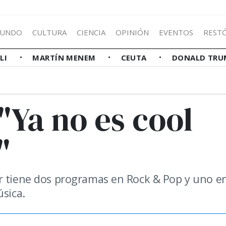
UNDO
CULTURA
CIENCIA
OPINIÓN
EVENTOS
REST
LLI
MARTÍN MENEM
CEUTA
DONALD TRU
"Ya no es cool
"
or tiene dos programas en Rock & Pop y uno e
úsica.