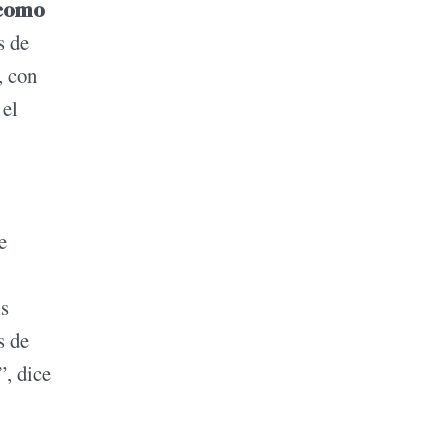
 como
s de
, con
 el
e
is
s de
”, dice