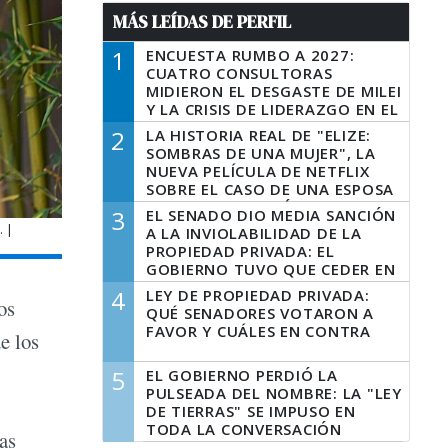
MÁS LEÍDAS DE PERFIL
1
ENCUESTA RUMBO A 2027:
CUATRO CONSULTORAS
MIDIERON EL DESGASTE DE MILEI
Y LA CRISIS DE LIDERAZGO EN EL
PERONISMO
2
LA HISTORIA REAL DE "ELIZE:
SOMBRAS DE UNA MUJER", LA
NUEVA PELÍCULA DE NETFLIX
SOBRE EL CASO DE UNA ESPOSA
QUE DESCUARTIZÓ A SU
3
EL SENADO DIO MEDIA SANCIÓN
MARIDO
 |
A LA INVIOLABILIDAD DE LA
PROPIEDAD PRIVADA: EL
GOBIERNO TUVO QUE CEDER EN
LA LEY DEL MANEJO DEL FUEGO
4
LEY DE PROPIEDAD PRIVADA:
os
QUÉ SENADORES VOTARON A
FAVOR Y CUÁLES EN CONTRA
e los
5
EL GOBIERNO PERDIÓ LA
PULSEADA DEL NOMBRE: LA "LEY
DE TIERRAS" SE IMPUSO EN
TODA LA CONVERSACIÓN
as
DIGITAL