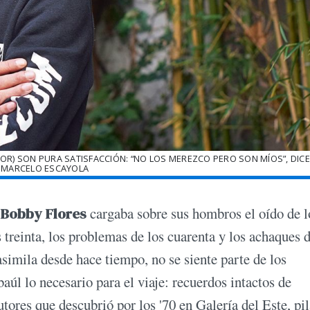
TOR) SON PURA SATISFACCIÓN: “NO LOS MEREZCO PERO SON MÍOS”, DICE.
:MARCELO ESCAYOLA
Bobby Flores
cargaba sobre sus hombros el oído de l
os treinta, los problemas de los cuarenta y los achaques d
asimila desde hace tiempo, no se siente parte de los
aúl lo necesario para el viaje: recuerdos intactos de
tores que descubrió por los '70 en Galería del Este, pil