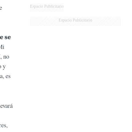
e
Espacio Publicitario
Espacio Publicitario
e se
Mi
, no
o y
a, es
levará
res,