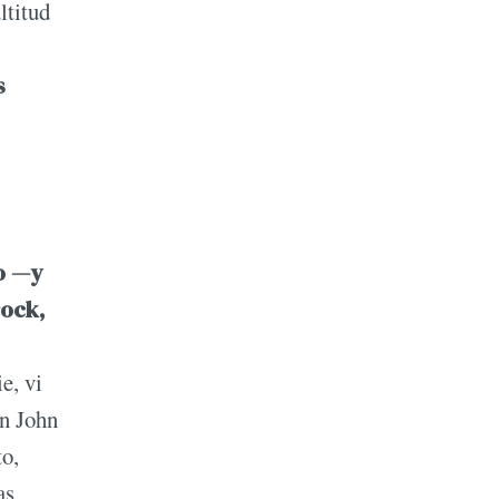
ltitud
s
o —y
rock,
e, vi
on John
to,
as