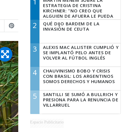
1
MARTÍN MENEM SOBRE LA
ESTRATEGIA DE CRISTINA
KIRCHNER: "NO CREO QUE
ALGUIEN DE AFUERA LE PUEDA
DECIR A LA JUSTICIA LO QUE
2
QUÉ DIJO BARDEM DE LA
TIENE QUE HACER"
INVASIÓN DE CEUTA
3
ALEXIS MAC ALLISTER CUMPLIÓ Y
SE IMPLANTÓ PELO ANTES DE
VOLVER AL FÚTBOL INGLÉS
4
CHAUVINISMO BOBO Y CRISIS
CON BRASIL: LOS ARGENTINOS
SOMOS DERECHOS Y HUMANOS
5
SANTILLI SE SUMÓ A BULLRICH Y
PRESIONA PARA LA RENUNCIA DE
VILLARRUEL
Espacio Publicitario