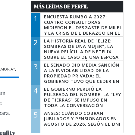
MÁS LEÍDAS DE PERFIL
1
ENCUESTA RUMBO A 2027:
CUATRO CONSULTORAS
MIDIERON EL DESGASTE DE MILEI
Y LA CRISIS DE LIDERAZGO EN EL
PERONISMO
2
LA HISTORIA REAL DE "ELIZE:
SOMBRAS DE UNA MUJER", LA
NUEVA PELÍCULA DE NETFLIX
SOBRE EL CASO DE UNA ESPOSA
QUE DESCUARTIZÓ A SU
3
EL SENADO DIO MEDIA SANCIÓN
MARIDO
MORIA’”,
A LA INVIOLABILIDAD DE LA
PROPIEDAD PRIVADA: EL
GOBIERNO TUVO QUE CEDER EN
LA LEY DEL MANEJO DEL FUEGO
4
EL GOBIERNO PERDIÓ LA
 un
PULSEADA DEL NOMBRE: LA "LEY
DE TIERRAS" SE IMPUSO EN
e
TODA LA CONVERSACIÓN
DIGITAL
para.
5
ANSES: CUÁNDO COBRAN
JUBILADOS Y PENSIONADOS EN
AGOSTO DE 2026, SEGÚN EL DNI
eality