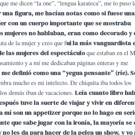
que me dicen “la one”, “lengua karateca”, me lo puso l
r una figura, me hacían notas como si fuese una
ujer con un cuerpo importante que se mostraba
as mujeres no hablaban, eran como decorado y 
uta de la mujer y creo que f
ui la más vanguardista 
de las mujeres del espectáculo
que estaban en el 
pensamiento y a mí me dedicaban páginas enteras y me
 me definió como una “yegua pensante” (ríe). S
ombra mucho es mi intelecto. De chiquita iba todos los
s los demás iban de vacaciones.
Leía cuanto libro hab
pués tuve la suerte de viajar y vivir en diferen
a mí son un appetizer porque no lo hago en seri
nte que sabe jugar con la ironía, la mayoría se
y no les da para hacer de la pelea un show, y yo