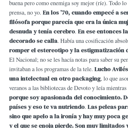
buena pero como enemiga soy mejor (ríe). Todo lo 
prensa, no yo.
En los ’70, cuando empecé a se
filósofa porque parecía que era la única m
desnuda y tenía cerebro
.
En ese entonces l
decorado se calla
. Había una cosificación absol
romper el estereotipo y la estigmatización 
El Nacional; no se les hacía notas para saber su 
invitaban a los programas de la tele.
Lucho Avilés
una intelectual en otro packaging
, lo que as
veranos a las bibliotecas de Devoto y leía mientra
porque soy apasionada del conocimiento. Des
países y eso te va nutriendo
.
Las peleas par
sino que apelo a la ironía y hay muy poca ge
y el que se enoja pierde. Son muy limitados 