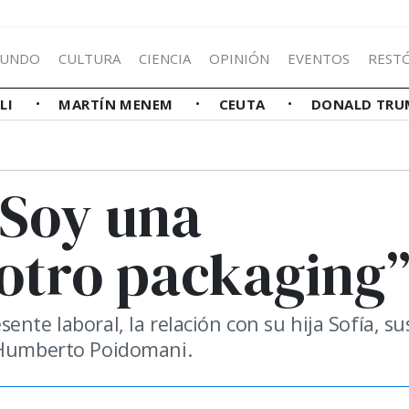
UNDO
CULTURA
CIENCIA
OPINIÓN
EVENTOS
REST
LLI
MARTÍN MENEM
CEUTA
DONALD TRU
“Soy una
 otro packaging
nte laboral, la relación con su hija Sofía, su
, Humberto Poidomani.