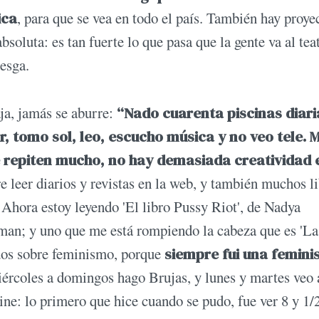
ica
, para que se vea en todo el país. También hay proye
absoluta: es tan fuerte lo que pasa que la gente va al tea
iesga.
ja, jamás se aburre:
“Nado cuarenta piscinas diari
, tomo sol, leo, escucho música y no veo tele. 
 repiten mucho, no hay demasiada creatividad 
re leer diarios y revistas en la web, y también muchos l
. Ahora estoy leyendo 'El libro Pussy Riot', de Nadya
man; y uno que me está rompiendo la cabeza que es 'La
odos sobre feminismo, porque
siempre fui una femini
iércoles a domingos hago Brujas, y lunes y martes veo 
cine: lo primero que hice cuando se pudo, fue ver 8 y 1/