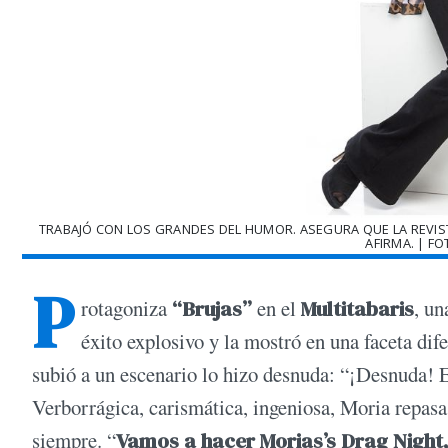
TRABAJÓ CON LOS GRANDES DEL HUMOR. ASEGURA QUE LA REVISTA
AFIRMA. | F
P
rotagoniza
“Brujas”
en el
Multitabaris
, un
éxito explosivo y la mostró en una faceta dif
subió a un escenario lo hizo desnuda: “¡Desnuda! 
Verborrágica, carismática, ingeniosa, Moria repasa s
siempre. “
Vamos a hacer Morias’s Drag Night,