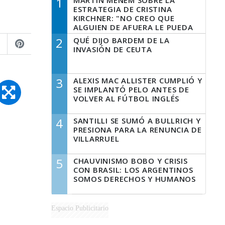
1
MARTÍN MENEM SOBRE LA
ESTRATEGIA DE CRISTINA
KIRCHNER: "NO CREO QUE
ALGUIEN DE AFUERA LE PUEDA
DECIR A LA JUSTICIA LO QUE
2
QUÉ DIJO BARDEM DE LA
TIENE QUE HACER"
INVASIÓN DE CEUTA
3
ALEXIS MAC ALLISTER CUMPLIÓ Y
SE IMPLANTÓ PELO ANTES DE
VOLVER AL FÚTBOL INGLÉS
4
SANTILLI SE SUMÓ A BULLRICH Y
PRESIONA PARA LA RENUNCIA DE
VILLARRUEL
5
CHAUVINISMO BOBO Y CRISIS
CON BRASIL: LOS ARGENTINOS
SOMOS DERECHOS Y HUMANOS
Espacio Publicitario