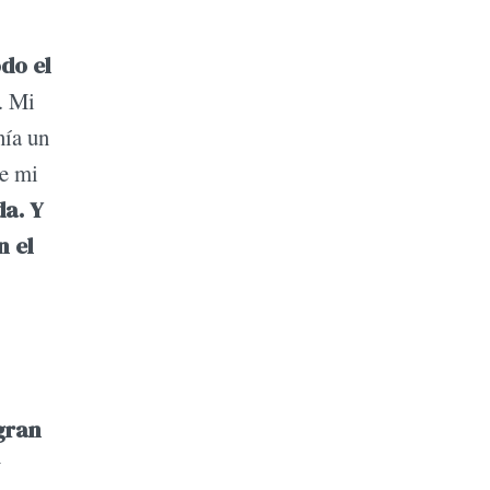
do el
. Mi
nía un
de mi
da. Y
n el
gran
y