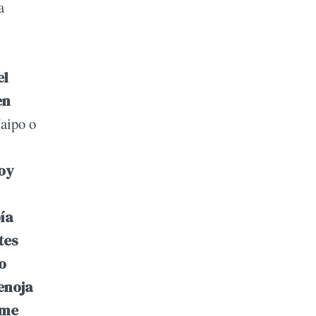
a
el
en
Maipo o
oy
ía
tes
o
 enoja
 me