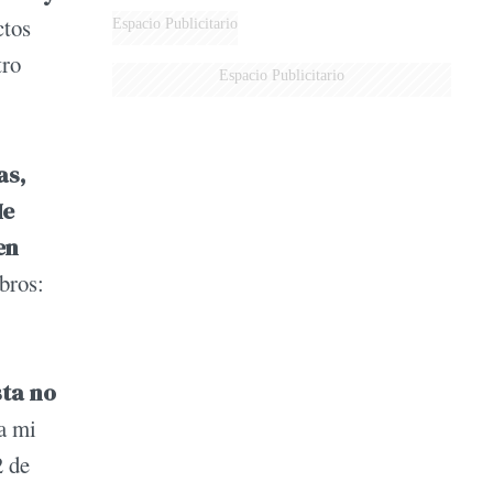
ctos
Espacio Publicitario
tro
Espacio Publicitario
as,
Me
en
ibros:
sta no
a mi
2 de