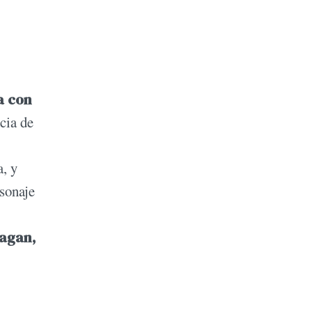
a con
cia de
, y
rsonaje
hagan,