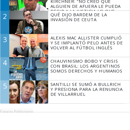
KIRCHNER: "NO CREO QUE
ALGUIEN DE AFUERA LE PUEDA
DECIR A LA JUSTICIA LO QUE
2
QUÉ DIJO BARDEM DE LA
TIENE QUE HACER"
INVASIÓN DE CEUTA
3
ALEXIS MAC ALLISTER CUMPLIÓ
Y SE IMPLANTÓ PELO ANTES DE
VOLVER AL FÚTBOL INGLÉS
4
CHAUVINISMO BOBO Y CRISIS
CON BRASIL: LOS ARGENTINOS
SOMOS DERECHOS Y HUMANOS
5
SANTILLI SE SUMÓ A BULLRICH
Y PRESIONA PARA LA RENUNCIA
DE VILLARRUEL
Espacio Publicitario
MÁS LEÍDAS DE PERFIL