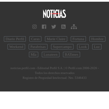
Diario Perfil
Caras
Marie Claire
Fortuna
Hombre
Weekend
Parabrisas
Supercampo
Look
Luz
Mía
Lunateen
BATimes
noticias.perfil.com - Editorial Perfil S.A.
| © Perfil.com 2006-2026 -
Todos los derechos reservados
Registro de Propiedad Intelectual: Nro. 5346433