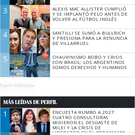
3
ALEXIS MAC ALLISTER CUMPLIÓ
Y SE IMPLANTÓ PELO ANTES DE
VOLVER AL FÚTBOL INGLÉS
4
SANTILLI SE SUMÓ A BULLRICH
Y PRESIONA PARA LA RENUNCIA
DE VILLARRUEL
5
CHAUVINISMO BOBO Y CRISIS
CON BRASIL: LOS ARGENTINOS
SOMOS DERECHOS Y HUMANOS
Espacio Publicitario
MÁS LEÍDAS DE PERFIL
1
ENCUESTA RUMBO A 2027:
CUATRO CONSULTORAS
MIDIERON EL DESGASTE DE
MILEI Y LA CRISIS DE
LIDERAZGO EN EL PERONISMO