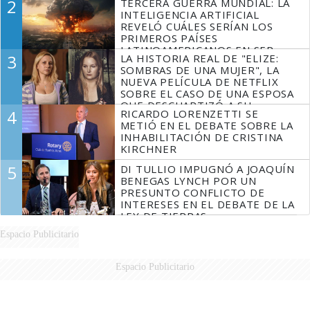
2
TERCERA GUERRA MUNDIAL: LA
INTELIGENCIA ARTIFICIAL
REVELÓ CUÁLES SERÍAN LOS
PRIMEROS PAÍSES
LATINOAMERICANOS EN SER
3
LA HISTORIA REAL DE "ELIZE:
DERROTADOS
SOMBRAS DE UNA MUJER", LA
NUEVA PELÍCULA DE NETFLIX
SOBRE EL CASO DE UNA ESPOSA
QUE DESCUARTIZÓ A SU
4
RICARDO LORENZETTI SE
MARIDO
METIÓ EN EL DEBATE SOBRE LA
INHABILITACIÓN DE CRISTINA
KIRCHNER
5
DI TULLIO IMPUGNÓ A JOAQUÍN
BENEGAS LYNCH POR UN
PRESUNTO CONFLICTO DE
INTERESES EN EL DEBATE DE LA
LEY DE TIERRAS
Espacio Publicitario
Espacio Publicitario