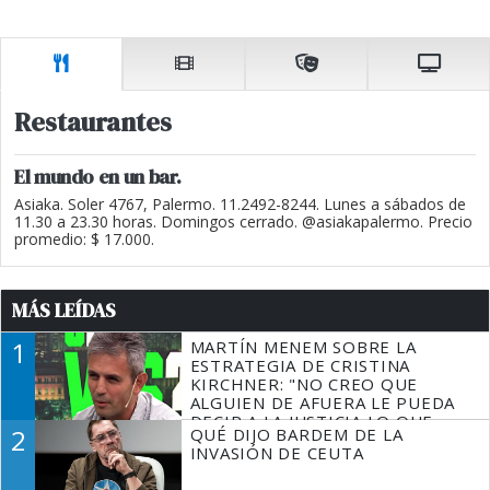
Restaurantes
El mundo en un bar.
Asiaka. Soler 4767, Palermo. 11.2492-8244. Lunes a sábados de
11.30 a 23.30 horas. Domingos cerrado. @asiakapalermo. Precio
promedio: $ 17.000.
MÁS LEÍDAS
1
MARTÍN MENEM SOBRE LA
ESTRATEGIA DE CRISTINA
KIRCHNER: "NO CREO QUE
ALGUIEN DE AFUERA LE PUEDA
DECIR A LA JUSTICIA LO QUE
2
QUÉ DIJO BARDEM DE LA
TIENE QUE HACER"
INVASIÓN DE CEUTA