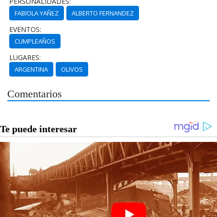
PERSONALIDADES:
FABIOLA YAÑEZ
ALBERTO FERNANDEZ
EVENTOS:
CUMPLEAÑOS
LUGARES:
ARGENTINA
OLIVOS
Comentarios