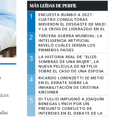
MÁS LEÍDAS DE PERFIL
1
ENCUESTA RUMBO A 2027:
CUATRO CONSULTORAS
MIDIERON EL DESGASTE DE MILEI
Y LA CRISIS DE LIDERAZGO EN EL
PERONISMO
2
TERCERA GUERRA MUNDIAL: LA
INTELIGENCIA ARTIFICIAL
REVELÓ CUÁLES SERÍAN LOS
PRIMEROS PAÍSES
LATINOAMERICANOS EN SER
3
LA HISTORIA REAL DE "ELIZE:
DERROTADOS
SOMBRAS DE UNA MUJER", LA
NUEVA PELÍCULA DE NETFLIX
SOBRE EL CASO DE UNA ESPOSA
QUE DESCUARTIZÓ A SU
o
4
RICARDO LORENZETTI SE METIÓ
MARIDO
EN EL DEBATE SOBRE LA
INHABILITACIÓN DE CRISTINA
KIRCHNER
aíces
5
DI TULLIO IMPUGNÓ A JOAQUÍN
BENEGAS LYNCH POR UN
PRESUNTO CONFLICTO DE
adas
INTERESES EN EL DEBATE DE LA
LEY DE TIERRAS