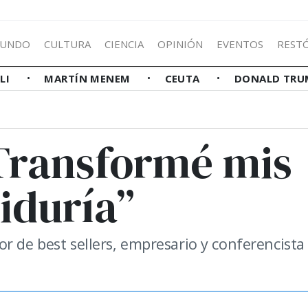
UNDO
CULTURA
CIENCIA
OPINIÓN
EVENTOS
REST
LLI
MARTÍN MENEM
CEUTA
DONALD TRU
“Transformé mis
iduría”
r de best sellers, empresario y conferencista