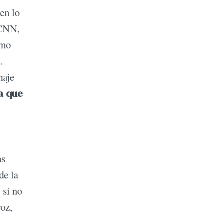
en lo
 CNN,
omo
.
naje
a que
as
de la
 si no
voz,