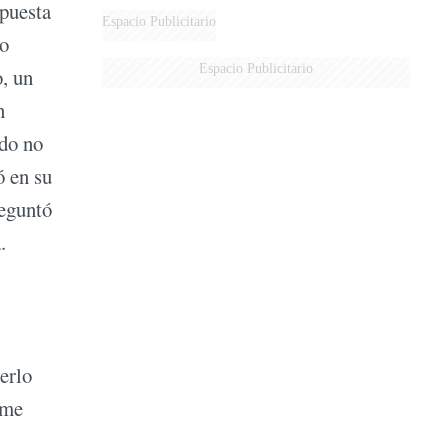
opuesta
Espacio Publicitario
mo
Espacio Publicitario
o, un
n
ado no
ó en su
reguntó
.
erlo
 me