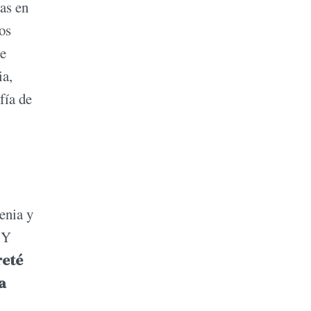
as en
os
de
ia,
fía de
enia y
 Y
reté
a