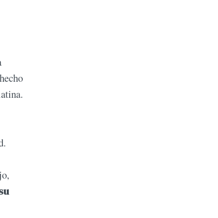
a
 hecho
atina.
d.
jo,
su