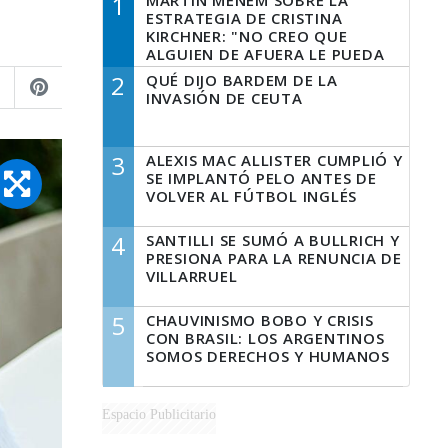
1
MARTÍN MENEM SOBRE LA
ESTRATEGIA DE CRISTINA
KIRCHNER: "NO CREO QUE
ALGUIEN DE AFUERA LE PUEDA
DECIR A LA JUSTICIA LO QUE
2
QUÉ DIJO BARDEM DE LA
TIENE QUE HACER"
INVASIÓN DE CEUTA
3
ALEXIS MAC ALLISTER CUMPLIÓ Y
SE IMPLANTÓ PELO ANTES DE
VOLVER AL FÚTBOL INGLÉS
4
SANTILLI SE SUMÓ A BULLRICH Y
PRESIONA PARA LA RENUNCIA DE
VILLARRUEL
5
CHAUVINISMO BOBO Y CRISIS
CON BRASIL: LOS ARGENTINOS
SOMOS DERECHOS Y HUMANOS
Espacio Publicitario