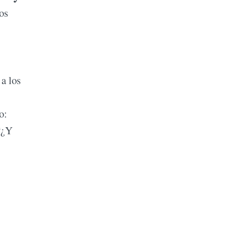
os
.
a los
o:
“¿Y