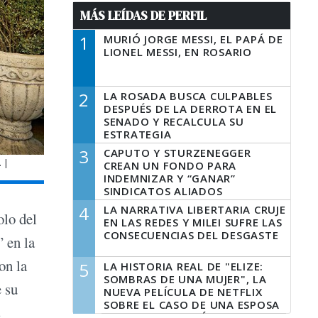
MÁS LEÍDAS DE PERFIL
1
MURIÓ JORGE MESSI, EL PAPÁ DE
LIONEL MESSI, EN ROSARIO
2
LA ROSADA BUSCA CULPABLES
DESPUÉS DE LA DERROTA EN EL
SENADO Y RECALCULA SU
ESTRATEGIA
3
CAPUTO Y STURZENEGGER
 |
CREAN UN FONDO PARA
INDEMNIZAR Y “GANAR”
SINDICATOS ALIADOS
4
LA NARRATIVA LIBERTARIA CRUJE
olo del
EN LAS REDES Y MILEI SUFRE LAS
CONSECUENCIAS DEL DESGASTE
” en la
on la
5
LA HISTORIA REAL DE "ELIZE:
SOMBRAS DE UNA MUJER", LA
 su
NUEVA PELÍCULA DE NETFLIX
SOBRE EL CASO DE UNA ESPOSA
s
QUE DESCUARTIZÓ A SU