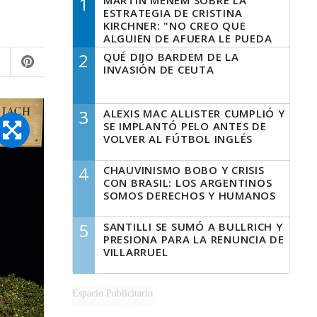
1
MARTÍN MENEM SOBRE LA
ESTRATEGIA DE CRISTINA
KIRCHNER: "NO CREO QUE
ALGUIEN DE AFUERA LE PUEDA
DECIR A LA JUSTICIA LO QUE
2
QUÉ DIJO BARDEM DE LA
TIENE QUE HACER"
INVASIÓN DE CEUTA
3
ALEXIS MAC ALLISTER CUMPLIÓ Y
SE IMPLANTÓ PELO ANTES DE
VOLVER AL FÚTBOL INGLÉS
4
CHAUVINISMO BOBO Y CRISIS
CON BRASIL: LOS ARGENTINOS
SOMOS DERECHOS Y HUMANOS
5
SANTILLI SE SUMÓ A BULLRICH Y
PRESIONA PARA LA RENUNCIA DE
VILLARRUEL
Espacio Publicitario