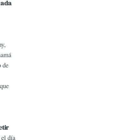
nada
hy,
 mamá
o de
 que
tir
 el día