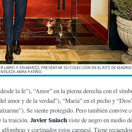
R LIBRO Y, EN MARZO, PRESENTAR SU COLECCIÓN EN EL RITZ DE MADRID.
NTILEZA AKIRA PATIÑO.
desde la fe”), “Amor” en la pierna derecha con el símb
 del amor y de la verdad”), “María” en el pecho y “Dios
alzarme”). Se siente protegido. Pero también convive c
 la traición.
Javier Saiach
viste de negro en medio de
on alfombras y cortinados rojos carmesí. Tiene recuerdo