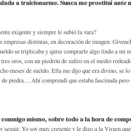
alada a traicionarme. Nunca me prostituí ante 
nte exigente y siempre le subió la vara?
res empresas distintas, en decoración de imagen: Givenc
sueldo se triplicaba y quise comprarle algo lindo a mi
tres oros, con un piedrón de zafiro en el medio rodead
ho meses de sueldo. Ella me dijo que era divino, se lo
or de piedra… Ahí comprendí que estaba fascinada pero
y conmigo mismo, sobre todo a la hora de compe
y seguir. Yo soy muy creyente y le digo a la Virgen que