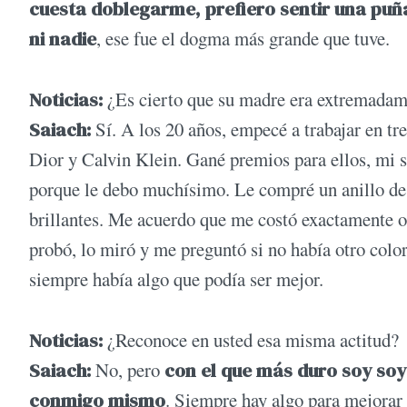
cuesta doblegarme, prefiero sentir una puñ
ni nadie
, ese fue el dogma más grande que tuve.
Noticias:
¿Es cierto que su madre era extremadame
Saiach:
Sí. A los 20 años, empecé a trabajar en t
Dior y Calvin Klein. Gané premios para ellos, mi 
porque le debo muchísimo. Le compré un anillo de 
brillantes. Me acuerdo que me costó exactamente oc
probó, lo miró y me preguntó si no había otro col
siempre había algo que podía ser mejor.
Noticias:
¿Reconoce en usted esa misma actitud?
Saiach:
No, pero
con el que más duro soy so
conmigo mismo
. Siempre hay algo para mejorar 