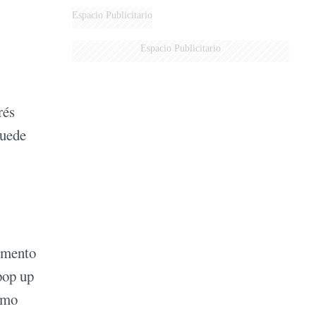
MARIDO
Espacio Publicitario
Espacio Publicitario
rés
quede
momento
pop up
ismo