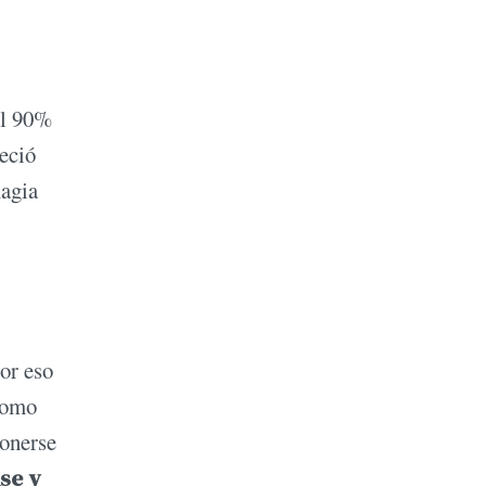
el 90%
reció
magia
por eso
 como
ponerse
se y