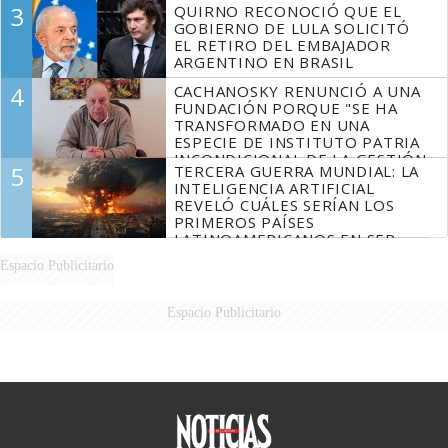
3
QUIRNO RECONOCIÓ QUE EL
GOBIERNO DE LULA SOLICITÓ
EL RETIRO DEL EMBAJADOR
ARGENTINO EN BRASIL
4
CACHANOSKY RENUNCIÓ A UNA
FUNDACIÓN PORQUE "SE HA
TRANSFORMADO EN UNA
ESPECIE DE INSTITUTO PATRIA
INCONDICIONAL DE LA GESTIÓN
5
TERCERA GUERRA MUNDIAL: LA
DE MILEI"
INTELIGENCIA ARTIFICIAL
REVELÓ CUÁLES SERÍAN LOS
PRIMEROS PAÍSES
LATINOAMERICANOS EN SER
DERROTADOS
Espacio Publicitario
Espacio Publicitario