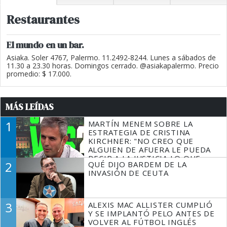
Restaurantes
El mundo en un bar.
Asiaka. Soler 4767, Palermo. 11.2492-8244. Lunes a sábados de
11.30 a 23.30 horas. Domingos cerrado. @asiakapalermo. Precio
promedio: $ 17.000.
MÁS LEÍDAS
1
MARTÍN MENEM SOBRE LA
ESTRATEGIA DE CRISTINA
KIRCHNER: "NO CREO QUE
ALGUIEN DE AFUERA LE PUEDA
DECIR A LA JUSTICIA LO QUE
2
QUÉ DIJO BARDEM DE LA
TIENE QUE HACER"
INVASIÓN DE CEUTA
3
ALEXIS MAC ALLISTER CUMPLIÓ
Y SE IMPLANTÓ PELO ANTES DE
VOLVER AL FÚTBOL INGLÉS