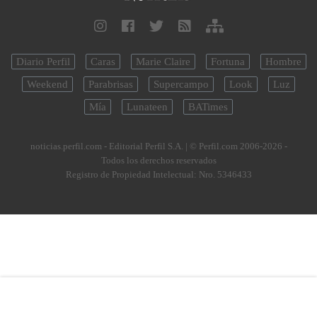
Diario Perfil
Caras
Marie Claire
Fortuna
Hombre
Weekend
Parabrisas
Supercampo
Look
Luz
Mía
Lunateen
BATimes
noticias.perfil.com - Editorial Perfil S.A.
| © Perfil.com 2006-2026 -
Todos los derechos reservados
Registro de Propiedad Intelectual: Nro. 5346433