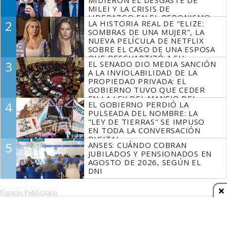
MIDIERON EL DESGASTE DE
MILEI Y LA CRISIS DE
LIDERAZGO EN EL PERONISMO
2
LA HISTORIA REAL DE "ELIZE:
SOMBRAS DE UNA MUJER", LA
NUEVA PELÍCULA DE NETFLIX
SOBRE EL CASO DE UNA ESPOSA
QUE DESCUARTIZÓ A SU
3
EL SENADO DIO MEDIA SANCIÓN
MARIDO
A LA INVIOLABILIDAD DE LA
PROPIEDAD PRIVADA: EL
GOBIERNO TUVO QUE CEDER
EN LA LEY DEL MANEJO DEL
4
EL GOBIERNO PERDIÓ LA
FUEGO
PULSEADA DEL NOMBRE: LA
"LEY DE TIERRAS" SE IMPUSO
EN TODA LA CONVERSACIÓN
DIGITAL
5
ANSES: CUÁNDO COBRAN
JUBILADOS Y PENSIONADOS EN
AGOSTO DE 2026, SEGÚN EL
DNI
Espacio Publicitario
Espacio Publicitario