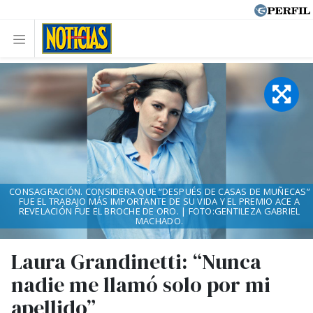
CONSAGRACIÓN. CONSIDERA QUE “DESPUÉS DE CASAS DE MUÑECAS”
FUE EL TRABAJO MÁS IMPORTANTE DE SU VIDA Y EL PREMIO ACE A
REVELACIÓN FUE EL BROCHE DE ORO. | FOTO:GENTILEZA GABRIEL
MACHADO.
Laura Grandinetti: “Nunca
nadie me llamó solo por mi
apellido”