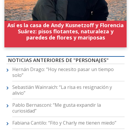
Así es la casa de Andy Kusnetzoff y Florencia
Suárez: pisos flotantes, naturaleza y
paredes de flores y mariposas
NOTICIAS ANTERIORES DE "PERSONAJES"
Hernán Drago: “Hoy necesito pasar un tiempo
solo”
Sebastián Wainraich: “La risa es resignación y
alivio”
Pablo Bernasconi: “Me gusta expandir la
curiosidad”
Fabiana Cantilo: “Fito y Charly me tienen miedo”