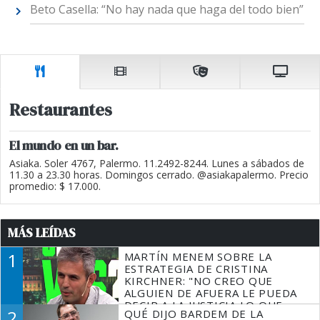
Beto Casella: “No hay nada que haga del todo bien”
Restaurantes
El mundo en un bar.
Asiaka. Soler 4767, Palermo. 11.2492-8244. Lunes a sábados de
11.30 a 23.30 horas. Domingos cerrado. @asiakapalermo. Precio
promedio: $ 17.000.
MÁS LEÍDAS
1
MARTÍN MENEM SOBRE LA
ESTRATEGIA DE CRISTINA
KIRCHNER: "NO CREO QUE
ALGUIEN DE AFUERA LE PUEDA
DECIR A LA JUSTICIA LO QUE
2
QUÉ DIJO BARDEM DE LA
TIENE QUE HACER"