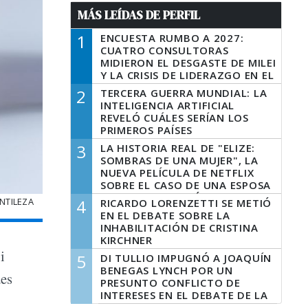
MÁS LEÍDAS DE PERFIL
1
ENCUESTA RUMBO A 2027:
CUATRO CONSULTORAS
MIDIERON EL DESGASTE DE MILEI
Y LA CRISIS DE LIDERAZGO EN EL
PERONISMO
2
TERCERA GUERRA MUNDIAL: LA
INTELIGENCIA ARTIFICIAL
REVELÓ CUÁLES SERÍAN LOS
PRIMEROS PAÍSES
LATINOAMERICANOS EN SER
3
LA HISTORIA REAL DE "ELIZE:
DERROTADOS
SOMBRAS DE UNA MUJER", LA
NUEVA PELÍCULA DE NETFLIX
SOBRE EL CASO DE UNA ESPOSA
QUE DESCUARTIZÓ A SU
NTILEZA
4
RICARDO LORENZETTI SE METIÓ
MARIDO
EN EL DEBATE SOBRE LA
INHABILITACIÓN DE CRISTINA
KIRCHNER
i
5
DI TULLIO IMPUGNÓ A JOAQUÍN
BENEGAS LYNCH POR UN
des
PRESUNTO CONFLICTO DE
INTERESES EN EL DEBATE DE LA
LEY DE TIERRAS