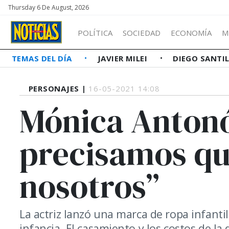
Thursday 6 De August, 2026
POLÍTICA
SOCIEDAD
ECONOMÍA
M
TEMAS DEL DÍA
JAVIER MILEI
DIEGO SANTI
PERSONAJES |
16-05-2021 14:08
Mónica Antonó
precisamos qu
nosotros”
La actriz lanzó una marca de ropa infanti
infancia. El casamiento y los costos de la 