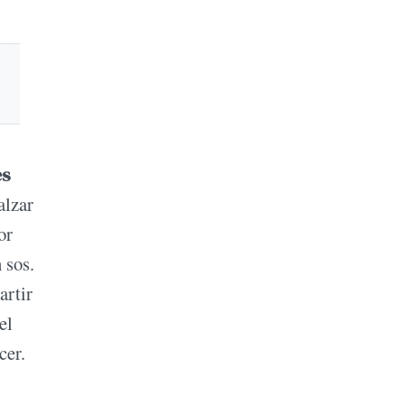
es
alzar
or
 sos.
artir
el
cer.