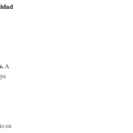
lidad
s.
A
aya
io en