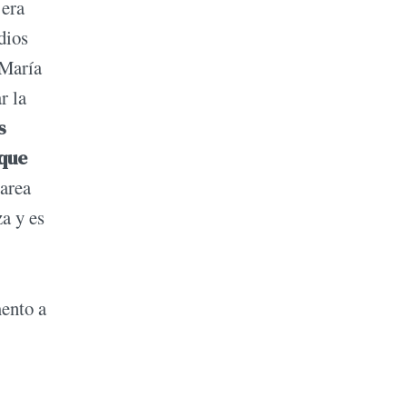
 era
dios
 María
r la
s
 que
tarea
a y es
ento a