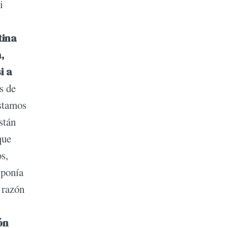
i
tina
,
i a
s de
estamos
stán
que
s,
 ponía
 razón
ón