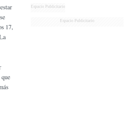
estar
Espacio Publicitario
 se
Espacio Publicitario
os 17,
 La
r
s que
 más