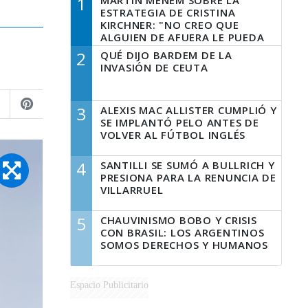
1
MARTÍN MENEM SOBRE LA
ESTRATEGIA DE CRISTINA
KIRCHNER: "NO CREO QUE
ALGUIEN DE AFUERA LE PUEDA
DECIR A LA JUSTICIA LO QUE
2
QUÉ DIJO BARDEM DE LA
TIENE QUE HACER"
INVASIÓN DE CEUTA
3
ALEXIS MAC ALLISTER CUMPLIÓ Y
SE IMPLANTÓ PELO ANTES DE
VOLVER AL FÚTBOL INGLÉS
4
SANTILLI SE SUMÓ A BULLRICH Y
PRESIONA PARA LA RENUNCIA DE
VILLARRUEL
5
CHAUVINISMO BOBO Y CRISIS
CON BRASIL: LOS ARGENTINOS
SOMOS DERECHOS Y HUMANOS
Espacio Publicitario