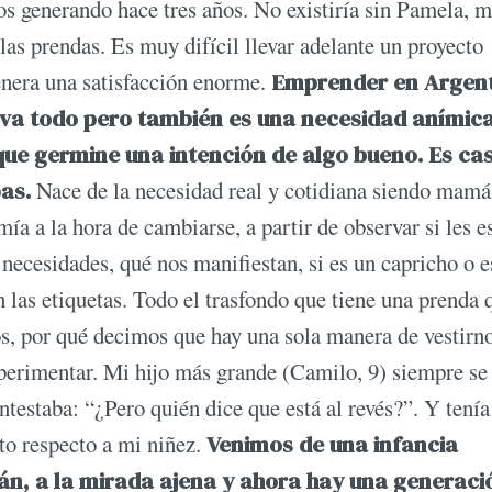
s generando hace tres años. No existiría sin Pamela, m
las prendas. Es muy difícil llevar adelante un proyecto
genera una satisfacción enorme.
Emprender en Argen
ava todo pero también es una necesidad anímica
que germine una intención de algo bueno. Es cas
as.
Nace de la necesidad real y cotidiana siendo mamá
mía a la hora de cambiarse, a partir de observar si les 
ecesidades, qué nos manifiestan, si es un capricho o e
n las etiquetas. Todo el trasfondo que tiene una prenda 
os, por qué decimos que hay una sola manera de vestirno
perimentar. Mi hijo más grande (Camilo, 9) siempre se
ntestaba: “¿Pero quién dice que está al revés?”. Y tenía
to respecto a mi niñez.
Venimos de una infancia
án, a la mirada ajena y ahora hay una generaci