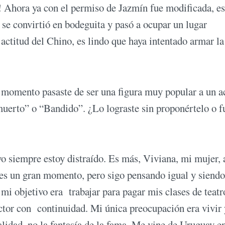
! Ahora ya con el permiso de Jazmín fue modificada, e
 se convirtió en bodeguita y pasó a ocupar un lugar
 actitud del Chino, es lindo que haya intentado armar l
 momento pasaste de ser una figura muy popular a un a
uerto” o “Bandido”. ¿Lo lograste sin proponértelo o f
o siempre estoy distraído. Es más, Viviana, mi mujer, 
 es un gran momento, pero sigo pensando igual y siendo
mi objetivo era trabajar para pagar mis clases de teatr
actor con continuidad. Mi única preocupación era vivir 
lidad, no la fantasía de la fama. Me vine de Uruguay en