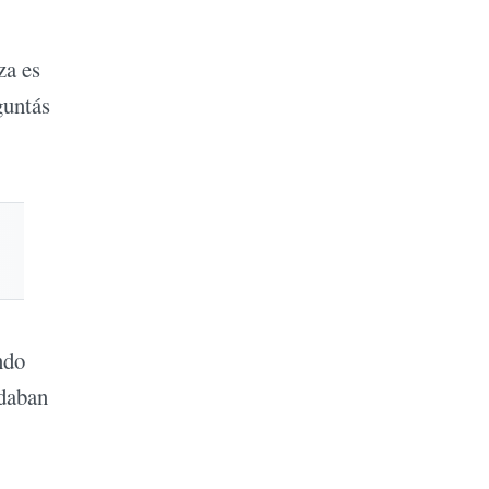
za es
guntás
ndo
 daban