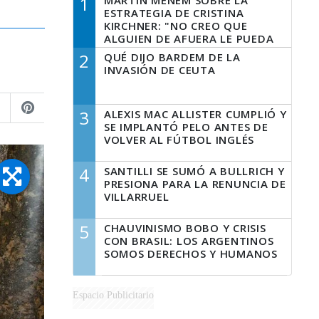
1
MARTÍN MENEM SOBRE LA
ESTRATEGIA DE CRISTINA
KIRCHNER: "NO CREO QUE
ALGUIEN DE AFUERA LE PUEDA
DECIR A LA JUSTICIA LO QUE
2
QUÉ DIJO BARDEM DE LA
TIENE QUE HACER"
INVASIÓN DE CEUTA
3
ALEXIS MAC ALLISTER CUMPLIÓ Y
SE IMPLANTÓ PELO ANTES DE
VOLVER AL FÚTBOL INGLÉS
4
SANTILLI SE SUMÓ A BULLRICH Y
PRESIONA PARA LA RENUNCIA DE
VILLARRUEL
5
CHAUVINISMO BOBO Y CRISIS
CON BRASIL: LOS ARGENTINOS
SOMOS DERECHOS Y HUMANOS
Espacio Publicitario