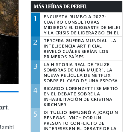
MÁS LEÍDAS DE PERFIL
1
ENCUESTA RUMBO A 2027:
CUATRO CONSULTORAS
MIDIERON EL DESGASTE DE MILEI
Y LA CRISIS DE LIDERAZGO EN EL
PERONISMO
2
TERCERA GUERRA MUNDIAL: LA
INTELIGENCIA ARTIFICIAL
REVELÓ CUÁLES SERÍAN LOS
PRIMEROS PAÍSES
LATINOAMERICANOS EN SER
3
LA HISTORIA REAL DE "ELIZE:
DERROTADOS
SOMBRAS DE UNA MUJER", LA
NUEVA PELÍCULA DE NETFLIX
SOBRE EL CASO DE UNA ESPOSA
QUE DESCUARTIZÓ A SU
4
RICARDO LORENZETTI SE METIÓ
MARIDO
EN EL DEBATE SOBRE LA
INHABILITACIÓN DE CRISTINA
KIRCHNER
ort
.
5
DI TULLIO IMPUGNÓ A JOAQUÍN
BENEGAS LYNCH POR UN
PRESUNTO CONFLICTO DE
 Bambi
INTERESES EN EL DEBATE DE LA
LEY DE TIERRAS