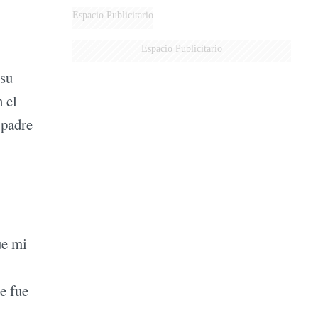
Espacio Publicitario
Espacio Publicitario
 su
 el
 padre
ue mi
e fue