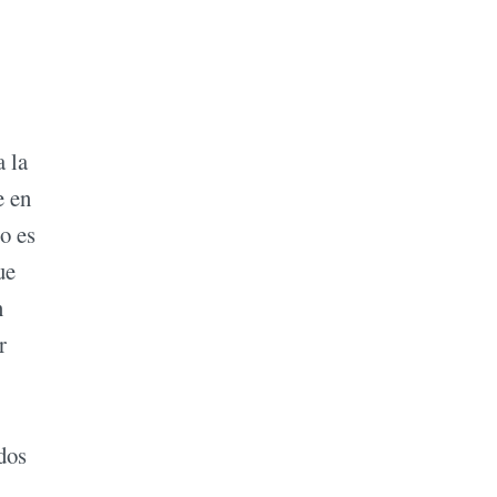
 la
e en
so es
ue
n
r
dos