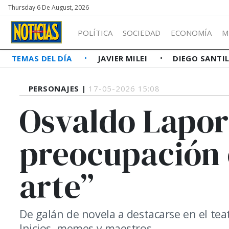
Thursday 6 De August, 2026
POLÍTICA
SOCIEDAD
ECONOMÍA
M
TEMAS DEL DÍA
JAVIER MILEI
DIEGO SANTI
PERSONAJES |
17-05-2026 15:08
Osvaldo Lapor
preocupación e
arte”
De galán de novela a destacarse en el teat
Inicios, memes y maestros.