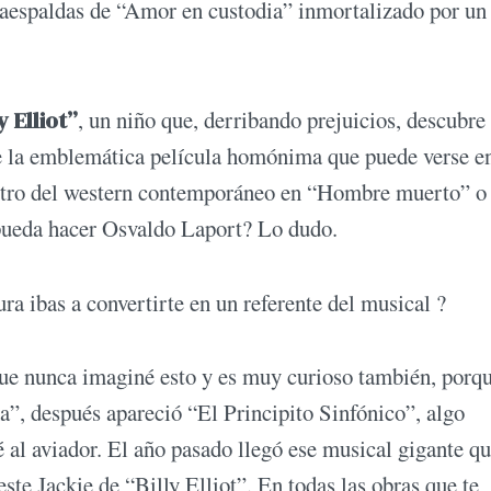
daespaldas de “Amor en custodia” inmortalizado por un
y Elliot”
, un niño que, derribando prejuicios, descubre
de la emblemática película homónima que puede verse en
ostro del western contemporáneo en “Hombre muerto” o
 pueda hacer Osvaldo Laport? Lo dudo.
ra ibas a convertirte en un referente del musical ?
ue nunca imaginé esto y es muy curioso también, porq
a”, después apareció “El Principito Sinfónico”, algo
 al aviador. El año pasado llegó ese musical gigante qu
ste Jackie de “Billy Elliot”. En todas las obras que te