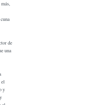
s más,
a cuna
ctor de
ue una
a
 el
o y
y
 el