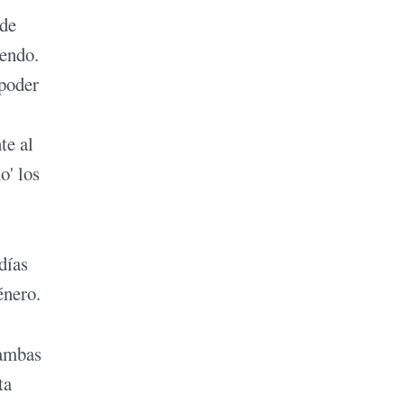
 de
iendo.
 poder
te al
o' los
días
énero.
 ambas
ta