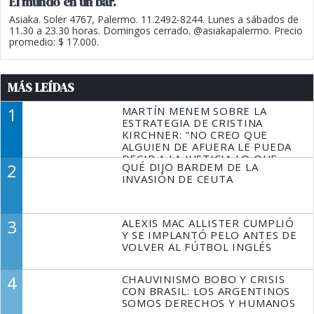
El mundo en un bar.
Asiaka. Soler 4767, Palermo. 11.2492-8244. Lunes a sábados de
11.30 a 23.30 horas. Domingos cerrado. @asiakapalermo. Precio
promedio: $ 17.000.
MÁS LEÍDAS
1
MARTÍN MENEM SOBRE LA
ESTRATEGIA DE CRISTINA
KIRCHNER: "NO CREO QUE
ALGUIEN DE AFUERA LE PUEDA
DECIR A LA JUSTICIA LO QUE
2
QUÉ DIJO BARDEM DE LA
TIENE QUE HACER"
INVASIÓN DE CEUTA
3
ALEXIS MAC ALLISTER CUMPLIÓ
Y SE IMPLANTÓ PELO ANTES DE
VOLVER AL FÚTBOL INGLÉS
4
CHAUVINISMO BOBO Y CRISIS
CON BRASIL: LOS ARGENTINOS
SOMOS DERECHOS Y HUMANOS