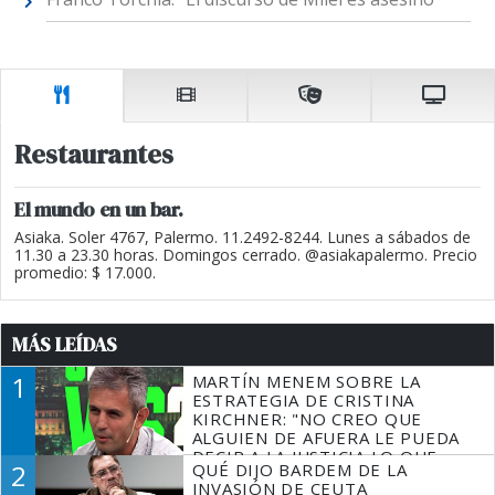
Restaurantes
El mundo en un bar.
Asiaka. Soler 4767, Palermo. 11.2492-8244. Lunes a sábados de
11.30 a 23.30 horas. Domingos cerrado. @asiakapalermo. Precio
promedio: $ 17.000.
MÁS LEÍDAS
1
MARTÍN MENEM SOBRE LA
ESTRATEGIA DE CRISTINA
KIRCHNER: "NO CREO QUE
ALGUIEN DE AFUERA LE PUEDA
DECIR A LA JUSTICIA LO QUE
2
QUÉ DIJO BARDEM DE LA
TIENE QUE HACER"
INVASIÓN DE CEUTA