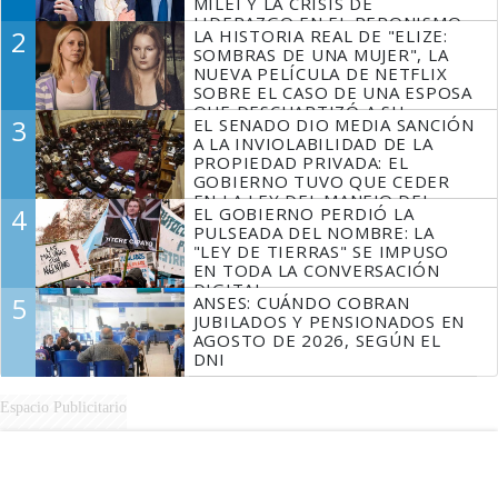
MILEI Y LA CRISIS DE
LIDERAZGO EN EL PERONISMO
2
LA HISTORIA REAL DE "ELIZE:
SOMBRAS DE UNA MUJER", LA
NUEVA PELÍCULA DE NETFLIX
SOBRE EL CASO DE UNA ESPOSA
QUE DESCUARTIZÓ A SU
3
EL SENADO DIO MEDIA SANCIÓN
MARIDO
A LA INVIOLABILIDAD DE LA
PROPIEDAD PRIVADA: EL
GOBIERNO TUVO QUE CEDER
EN LA LEY DEL MANEJO DEL
4
EL GOBIERNO PERDIÓ LA
FUEGO
PULSEADA DEL NOMBRE: LA
"LEY DE TIERRAS" SE IMPUSO
EN TODA LA CONVERSACIÓN
DIGITAL
5
ANSES: CUÁNDO COBRAN
JUBILADOS Y PENSIONADOS EN
AGOSTO DE 2026, SEGÚN EL
DNI
Espacio Publicitario
Espacio Publicitario