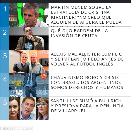
1
MARTÍN MENEM SOBRE LA
ESTRATEGIA DE CRISTINA
KIRCHNER: "NO CREO QUE
ALGUIEN DE AFUERA LE PUEDA
DECIR A LA JUSTICIA LO QUE
2
QUÉ DIJO BARDEM DE LA
TIENE QUE HACER"
INVASIÓN DE CEUTA
3
ALEXIS MAC ALLISTER CUMPLIÓ
Y SE IMPLANTÓ PELO ANTES DE
VOLVER AL FÚTBOL INGLÉS
4
CHAUVINISMO BOBO Y CRISIS
CON BRASIL: LOS ARGENTINOS
SOMOS DERECHOS Y HUMANOS
5
SANTILLI SE SUMÓ A BULLRICH
Y PRESIONA PARA LA RENUNCIA
DE VILLARRUEL
Espacio Publicitario