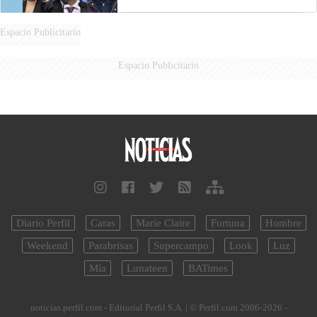
Espacio Publicitario
Espacio Publicitario
Diario Perfil
Caras
Marie Claire
Fortuna
Hombre
Weekend
Parabrisas
Supercampo
Look
Luz
Mía
Lunateen
BATimes
noticias.perfil.com - Editorial Perfil S.A.
| © Perfil.com 2006-2026 -