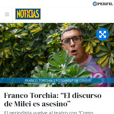
FRANCO TORCHIA | FOTO:NÉSTOR GRASSI
Franco Torchia: “El discurso
de Milei es asesino”
El periodista vuelve al teatro con “Como