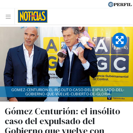
GOMEZ-CENTURION-EL-INSOLITO-CASO-DEL-EXPULSADO-DEL-
GOBIERNO-QUE-VUELVE-CUBIERTO-DE-GLORIA
Gómez Centurión: el insólito
caso del expulsado del
Gobierno que vuelve con