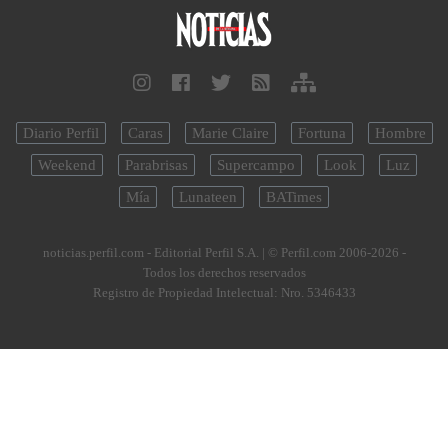
Diario Perfil
Caras
Marie Claire
Fortuna
Hombre
Weekend
Parabrisas
Supercampo
Look
Luz
Mía
Lunateen
BATimes
noticias.perfil.com - Editorial Perfil S.A.
| © Perfil.com 2006-2026 -
Todos los derechos reservados
Registro de Propiedad Intelectual: Nro. 5346433