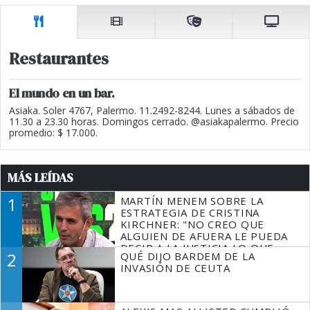
Restaurantes
El mundo en un bar.
Asiaka. Soler 4767, Palermo. 11.2492-8244. Lunes a sábados de
11.30 a 23.30 horas. Domingos cerrado. @asiakapalermo. Precio
promedio: $ 17.000.
MÁS LEÍDAS
1
MARTÍN MENEM SOBRE LA
ESTRATEGIA DE CRISTINA
KIRCHNER: "NO CREO QUE
ALGUIEN DE AFUERA LE PUEDA
DECIR A LA JUSTICIA LO QUE
2
QUÉ DIJO BARDEM DE LA
TIENE QUE HACER"
INVASIÓN DE CEUTA