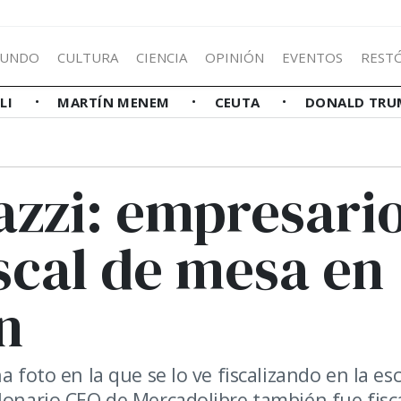
UNDO
CULTURA
CIENCIA
OPINIÓN
EVENTOS
REST
LLI
MARTÍN MENEM
CEUTA
DONALD TRU
azzi: empresario
iscal de mesa en
n
a foto en la que se lo ve fiscalizando en la es
llonario CEO de Mercadolibre también fue fisc