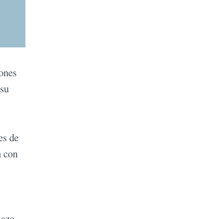
iones
 su
es de
n con
lazo.