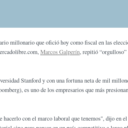
rio millonario que ofició hoy como fiscal en las elecc
Mercadolibre.com,
Marcos Galperín
, repitió “orgulloso”
versidad Stanford y con una fortuna neta de mil millon
loomberg), es uno de los empresarios que más presiona
 hacerlo con el marco laboral que tenemos", dijo en el
rial sino para pensar en un país competitivo a largo p