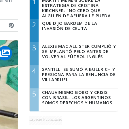
1
MARTÍN MENEM SOBRE LA
ESTRATEGIA DE CRISTINA
KIRCHNER: "NO CREO QUE
ALGUIEN DE AFUERA LE PUEDA
DECIR A LA JUSTICIA LO QUE
2
QUÉ DIJO BARDEM DE LA
TIENE QUE HACER"
INVASIÓN DE CEUTA
3
ALEXIS MAC ALLISTER CUMPLIÓ Y
SE IMPLANTÓ PELO ANTES DE
VOLVER AL FÚTBOL INGLÉS
4
SANTILLI SE SUMÓ A BULLRICH Y
PRESIONA PARA LA RENUNCIA DE
VILLARRUEL
5
CHAUVINISMO BOBO Y CRISIS
CON BRASIL: LOS ARGENTINOS
SOMOS DERECHOS Y HUMANOS
Espacio Publicitario