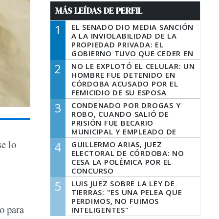
MÁS LEÍDAS DE PERFIL
1
EL SENADO DIO MEDIA SANCIÓN
A LA INVIOLABILIDAD DE LA
PROPIEDAD PRIVADA: EL
GOBIERNO TUVO QUE CEDER EN
LA LEY DEL MANEJO DEL FUEGO
2
NO LE EXPLOTÓ EL CELULAR: UN
HOMBRE FUE DETENIDO EN
CÓRDOBA ACUSADO POR EL
FEMICIDIO DE SU ESPOSA
3
CONDENADO POR DROGAS Y
ROBO, CUANDO SALIÓ DE
PRISIÓN FUE BECARIO
MUNICIPAL Y EMPLEADO DE
SENAF
se lo
4
GUILLERMO ARIAS, JUEZ
ELECTORAL DE CÓRDOBA: NO
CESA LA POLÉMICA POR EL
CONCURSO
5
LUIS JUEZ SOBRE LA LEY DE
TIERRAS: "ES UNA PELEA QUE
PERDIMOS, NO FUIMOS
o para
INTELIGENTES"