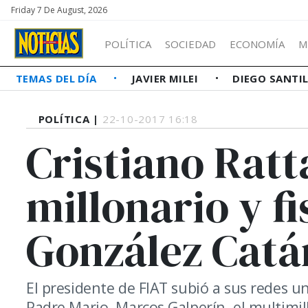
Friday 7 De August, 2026
POLÍTICA
SOCIEDAD
ECONOMÍA
M
TEMAS DEL DÍA
JAVIER MILEI
DIEGO SANTI
POLÍTICA |
22-10-2017 16:18
Cristiano Ratt
millonario y f
González Catá
El presidente de FIAT subió a sus redes un
Padre Mario. Marcos Galperín, el multimi