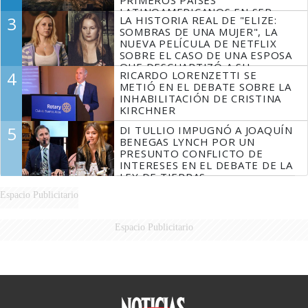
PRIMEROS PAÍSES
LATINOAMERICANOS EN SER
3
LA HISTORIA REAL DE "ELIZE:
DERROTADOS
SOMBRAS DE UNA MUJER", LA
NUEVA PELÍCULA DE NETFLIX
SOBRE EL CASO DE UNA ESPOSA
QUE DESCUARTIZÓ A SU
4
RICARDO LORENZETTI SE
MARIDO
METIÓ EN EL DEBATE SOBRE LA
INHABILITACIÓN DE CRISTINA
KIRCHNER
5
DI TULLIO IMPUGNÓ A JOAQUÍN
BENEGAS LYNCH POR UN
PRESUNTO CONFLICTO DE
INTERESES EN EL DEBATE DE LA
LEY DE TIERRAS
Espacio Publicitario
Espacio Publicitario