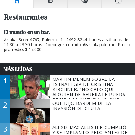
Restaurantes
El mundo en un bar.
Asiaka. Soler 4767, Palermo. 11.2492-8244. Lunes a sábados de
11.30 a 23.30 horas. Domingos cerrado. @asiakapalermo. Precio
promedio: $ 17.000.
MÁS LEÍDAS
1
MARTÍN MENEM SOBRE LA
ESTRATEGIA DE CRISTINA
KIRCHNER: "NO CREO QUE
ALGUIEN DE AFUERA LE PUEDA
DECIR A LA JUSTICIA LO QUE
2
QUÉ DIJO BARDEM DE LA
TIENE QUE HACER"
INVASIÓN DE CEUTA
3
ALEXIS MAC ALLISTER CUMPLIÓ
Y SE IMPLANTÓ PELO ANTES DE