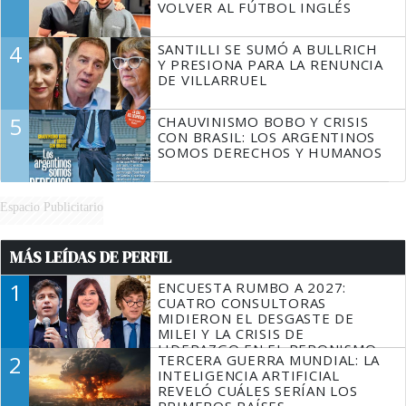
VOLVER AL FÚTBOL INGLÉS
4
SANTILLI SE SUMÓ A BULLRICH
Y PRESIONA PARA LA RENUNCIA
DE VILLARRUEL
5
CHAUVINISMO BOBO Y CRISIS
CON BRASIL: LOS ARGENTINOS
SOMOS DERECHOS Y HUMANOS
Espacio Publicitario
MÁS LEÍDAS DE PERFIL
1
ENCUESTA RUMBO A 2027:
CUATRO CONSULTORAS
MIDIERON EL DESGASTE DE
MILEI Y LA CRISIS DE
LIDERAZGO EN EL PERONISMO
2
TERCERA GUERRA MUNDIAL: LA
INTELIGENCIA ARTIFICIAL
REVELÓ CUÁLES SERÍAN LOS