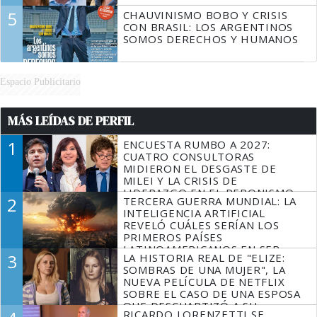
5
CHAUVINISMO BOBO Y CRISIS
CON BRASIL: LOS ARGENTINOS
SOMOS DERECHOS Y HUMANOS
Espacio Publicitario
MÁS LEÍDAS DE PERFIL
1
ENCUESTA RUMBO A 2027:
CUATRO CONSULTORAS
MIDIERON EL DESGASTE DE
MILEI Y LA CRISIS DE
LIDERAZGO EN EL PERONISMO
2
TERCERA GUERRA MUNDIAL: LA
INTELIGENCIA ARTIFICIAL
REVELÓ CUÁLES SERÍAN LOS
PRIMEROS PAÍSES
LATINOAMERICANOS EN SER
3
LA HISTORIA REAL DE "ELIZE:
DERROTADOS
SOMBRAS DE UNA MUJER", LA
NUEVA PELÍCULA DE NETFLIX
SOBRE EL CASO DE UNA ESPOSA
QUE DESCUARTIZÓ A SU
RICARDO LORENZETTI SE