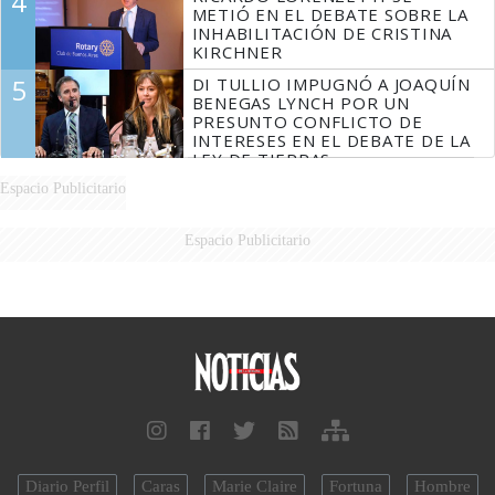
4
MARIDO
METIÓ EN EL DEBATE SOBRE LA
INHABILITACIÓN DE CRISTINA
KIRCHNER
5
DI TULLIO IMPUGNÓ A JOAQUÍN
BENEGAS LYNCH POR UN
PRESUNTO CONFLICTO DE
INTERESES EN EL DEBATE DE LA
LEY DE TIERRAS
Espacio Publicitario
Espacio Publicitario
Diario Perfil
Caras
Marie Claire
Fortuna
Hombre