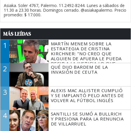
Asiaka. Soler 4767, Palermo. 11.2492-8244. Lunes a sábados de
11.30 a 23.30 horas. Domingos cerrado. @asiakapalermo. Precio
promedio: $ 17.000.
MÁS LEÍDAS
1
MARTÍN MENEM SOBRE LA
ESTRATEGIA DE CRISTINA
KIRCHNER: "NO CREO QUE
ALGUIEN DE AFUERA LE PUEDA
DECIR A LA JUSTICIA LO QUE
2
QUÉ DIJO BARDEM DE LA
TIENE QUE HACER"
INVASIÓN DE CEUTA
3
ALEXIS MAC ALLISTER CUMPLIÓ
Y SE IMPLANTÓ PELO ANTES DE
VOLVER AL FÚTBOL INGLÉS
4
SANTILLI SE SUMÓ A BULLRICH
Y PRESIONA PARA LA RENUNCIA
DE VILLARRUEL