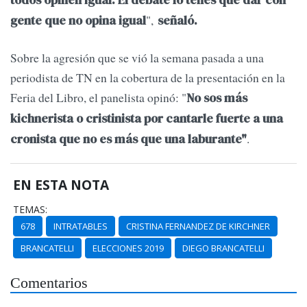
todos opinen igual. El debate lo tenés que dar con
",
gente que no opina igual
señaló.
Sobre la agresión que se vió la semana pasada a una
periodista de TN en la cobertura de la presentación en la
Feria del Libro, el panelista opinó: "
No sos más
kichnerista o cristinista por cantarle fuerte a una
.
cronista que no es más que una laburante"
EN ESTA NOTA
TEMAS:
678
INTRATABLES
CRISTINA FERNANDEZ DE KIRCHNER
BRANCATELLI
ELECCIONES 2019
DIEGO BRANCATELLI
Comentarios