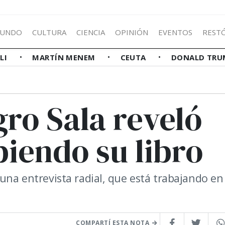
UNDO
CULTURA
CIENCIA
OPINIÓN
EVENTOS
REST
LLI
MARTÍN MENEM
CEUTA
DONALD TRU
gro Sala reveló
biendo su libro
 una entrevista radial, que está trabajando en
COMPARTÍ ESTA NOTA