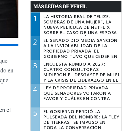
MÁS LEÍDAS DE PERFIL
1
LA HISTORIA REAL DE "ELIZE:
SOMBRAS DE UNA MUJER", LA
NUEVA PELÍCULA DE NETFLIX
SOBRE EL CASO DE UNA ESPOSA
QUE DESCUARTIZÓ A SU
2
EL SENADO DIO MEDIA SANCIÓN
MARIDO
A LA INVIOLABILIDAD DE LA
PROPIEDAD PRIVADA: EL
GOBIERNO TUVO QUE CEDER EN
 que
LA LEY DEL MANEJO DEL FUEGO
3
ENCUESTA RUMBO A 2027:
ndo en
CUATRO CONSULTORAS
MIDIERON EL DESGASTE DE MILEI
que
Y LA CRISIS DE LIDERAZGO EN EL
PERONISMO
4
LEY DE PROPIEDAD PRIVADA:
QUÉ SENADORES VOTARON A
FAVOR Y CUÁLES EN CONTRA
en el
5
EL GOBIERNO PERDIÓ LA
PULSEADA DEL NOMBRE: LA "LEY
DE TIERRAS" SE IMPUSO EN
TODA LA CONVERSACIÓN
DIGITAL