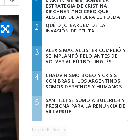
1
MARTÍN MENEM SOBRE LA
ESTRATEGIA DE CRISTINA
KIRCHNER: "NO CREO QUE
ALGUIEN DE AFUERA LE PUEDA
DECIR A LA JUSTICIA LO QUE
2
QUÉ DIJO BARDEM DE LA
TIENE QUE HACER"
INVASIÓN DE CEUTA
3
ALEXIS MAC ALLISTER CUMPLIÓ Y
SE IMPLANTÓ PELO ANTES DE
VOLVER AL FÚTBOL INGLÉS
4
CHAUVINISMO BOBO Y CRISIS
CON BRASIL: LOS ARGENTINOS
SOMOS DERECHOS Y HUMANOS
5
SANTILLI SE SUMÓ A BULLRICH Y
PRESIONA PARA LA RENUNCIA DE
VILLARRUEL
Espacio Publicitario