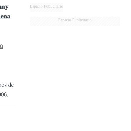
hay
Espacio Publicitario
dena
Espacio Publicitario
la
ños de
006.