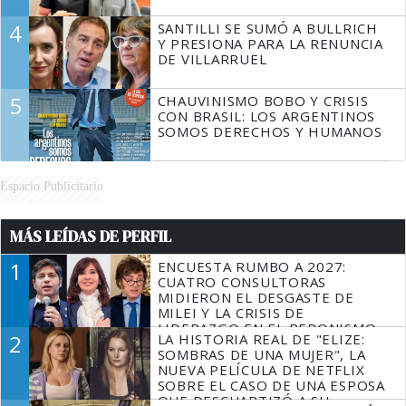
4
SANTILLI SE SUMÓ A BULLRICH
Y PRESIONA PARA LA RENUNCIA
DE VILLARRUEL
5
CHAUVINISMO BOBO Y CRISIS
CON BRASIL: LOS ARGENTINOS
SOMOS DERECHOS Y HUMANOS
Espacio Publicitario
MÁS LEÍDAS DE PERFIL
1
ENCUESTA RUMBO A 2027:
CUATRO CONSULTORAS
MIDIERON EL DESGASTE DE
MILEI Y LA CRISIS DE
LIDERAZGO EN EL PERONISMO
2
LA HISTORIA REAL DE "ELIZE:
SOMBRAS DE UNA MUJER", LA
NUEVA PELÍCULA DE NETFLIX
SOBRE EL CASO DE UNA ESPOSA
QUE DESCUARTIZÓ A SU