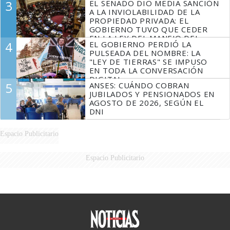
3
EL SENADO DIO MEDIA SANCIÓN
MARIDO
A LA INVIOLABILIDAD DE LA
PROPIEDAD PRIVADA: EL
GOBIERNO TUVO QUE CEDER
EN LA LEY DEL MANEJO DEL
4
EL GOBIERNO PERDIÓ LA
FUEGO
PULSEADA DEL NOMBRE: LA
"LEY DE TIERRAS" SE IMPUSO
EN TODA LA CONVERSACIÓN
DIGITAL
5
ANSES: CUÁNDO COBRAN
JUBILADOS Y PENSIONADOS EN
AGOSTO DE 2026, SEGÚN EL
DNI
Espacio Publicitario
Espacio Publicitario