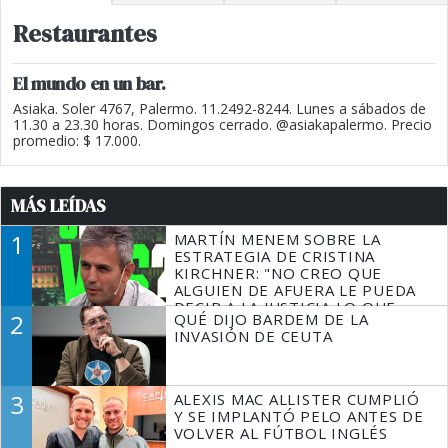
Restaurantes
El mundo en un bar.
Asiaka. Soler 4767, Palermo. 11.2492-8244. Lunes a sábados de
11.30 a 23.30 horas. Domingos cerrado. @asiakapalermo. Precio
promedio: $ 17.000.
MÁS LEÍDAS
1
MARTÍN MENEM SOBRE LA
ESTRATEGIA DE CRISTINA
KIRCHNER: "NO CREO QUE
ALGUIEN DE AFUERA LE PUEDA
DECIR A LA JUSTICIA LO QUE
2
QUÉ DIJO BARDEM DE LA
TIENE QUE HACER"
INVASIÓN DE CEUTA
3
ALEXIS MAC ALLISTER CUMPLIÓ
Y SE IMPLANTÓ PELO ANTES DE
VOLVER AL FÚTBOL INGLÉS