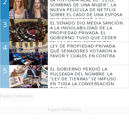
2
SOMBRAS DE UNA MUJER", LA
NUEVA PELÍCULA DE NETFLIX
SOBRE EL CASO DE UNA ESPOSA
QUE DESCUARTIZÓ A SU
3
EL SENADO DIO MEDIA SANCIÓN
MARIDO
A LA INVIOLABILIDAD DE LA
PROPIEDAD PRIVADA: EL
GOBIERNO TUVO QUE CEDER
EN LA LEY DEL MANEJO DEL
4
LEY DE PROPIEDAD PRIVADA:
FUEGO
QUÉ SENADORES VOTARON A
FAVOR Y CUÁLES EN CONTRA
5
EL GOBIERNO PERDIÓ LA
PULSEADA DEL NOMBRE: LA
"LEY DE TIERRAS" SE IMPUSO
EN TODA LA CONVERSACIÓN
DIGITAL
Espacio Publicitario
Espacio Publicitario