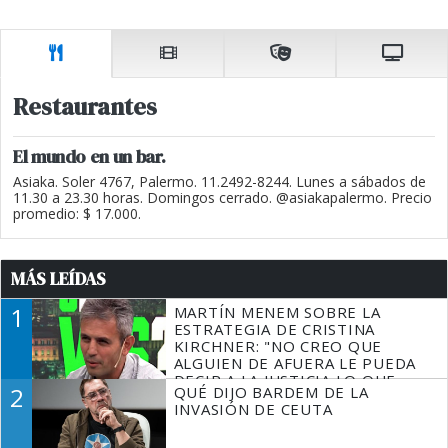
Restaurantes
El mundo en un bar.
Asiaka. Soler 4767, Palermo. 11.2492-8244. Lunes a sábados de
11.30 a 23.30 horas. Domingos cerrado. @asiakapalermo. Precio
promedio: $ 17.000.
MÁS LEÍDAS
1
MARTÍN MENEM SOBRE LA
ESTRATEGIA DE CRISTINA
KIRCHNER: "NO CREO QUE
ALGUIEN DE AFUERA LE PUEDA
DECIR A LA JUSTICIA LO QUE
2
QUÉ DIJO BARDEM DE LA
TIENE QUE HACER"
INVASIÓN DE CEUTA