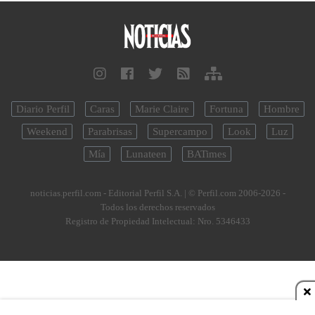
Diario Perfil
Caras
Marie Claire
Fortuna
Hombre
Weekend
Parabrisas
Supercampo
Look
Luz
Mía
Lunateen
BATimes
noticias.perfil.com - Editorial Perfil S.A.
| © Perfil.com 2006-2026 -
Todos los derechos reservados
Registro de Propiedad Intelectual: Nro. 5346433