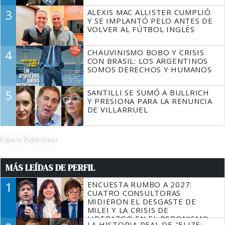
3
ALEXIS MAC ALLISTER CUMPLIÓ
Y SE IMPLANTÓ PELO ANTES DE
VOLVER AL FÚTBOL INGLÉS
4
CHAUVINISMO BOBO Y CRISIS
CON BRASIL: LOS ARGENTINOS
SOMOS DERECHOS Y HUMANOS
5
SANTILLI SE SUMÓ A BULLRICH
Y PRESIONA PARA LA RENUNCIA
DE VILLARRUEL
Espacio Publicitario
MÁS LEÍDAS DE PERFIL
1
ENCUESTA RUMBO A 2027:
CUATRO CONSULTORAS
MIDIERON EL DESGASTE DE
MILEI Y LA CRISIS DE
LIDERAZGO EN EL PERONISMO
LA HISTORIA REAL DE "ELIZE: