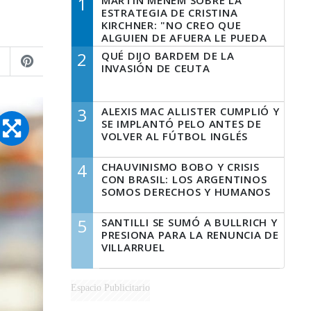
1
MARTÍN MENEM SOBRE LA
ESTRATEGIA DE CRISTINA
KIRCHNER: "NO CREO QUE
ALGUIEN DE AFUERA LE PUEDA
DECIR A LA JUSTICIA LO QUE
2
QUÉ DIJO BARDEM DE LA
TIENE QUE HACER"
INVASIÓN DE CEUTA
3
ALEXIS MAC ALLISTER CUMPLIÓ Y
SE IMPLANTÓ PELO ANTES DE
VOLVER AL FÚTBOL INGLÉS
4
CHAUVINISMO BOBO Y CRISIS
CON BRASIL: LOS ARGENTINOS
SOMOS DERECHOS Y HUMANOS
5
SANTILLI SE SUMÓ A BULLRICH Y
PRESIONA PARA LA RENUNCIA DE
VILLARRUEL
Espacio Publicitario