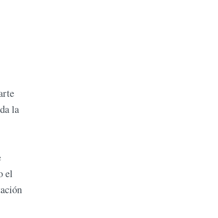
arte
da la
e
o el
tación