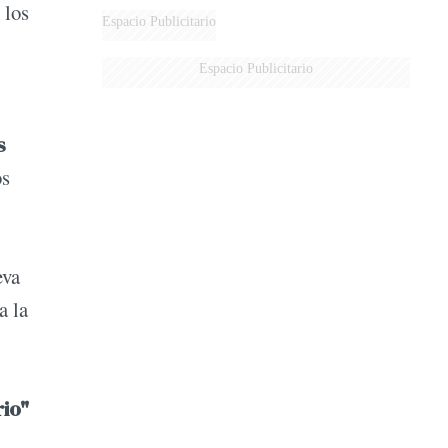
 los
MARIDO
Espacio Publicitario
Espacio Publicitario
s
os
eva
a la
io"