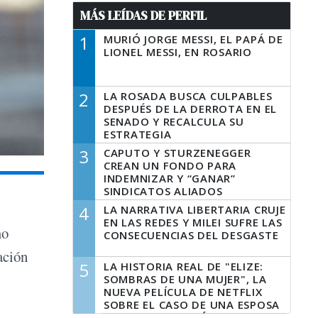
MÁS LEÍDAS DE PERFIL
1
MURIÓ JORGE MESSI, EL PAPÁ DE
LIONEL MESSI, EN ROSARIO
2
LA ROSADA BUSCA CULPABLES
DESPUÉS DE LA DERROTA EN EL
SENADO Y RECALCULA SU
ESTRATEGIA
3
CAPUTO Y STURZENEGGER
CREAN UN FONDO PARA
INDEMNIZAR Y “GANAR”
SINDICATOS ALIADOS
4
LA NARRATIVA LIBERTARIA CRUJE
EN LAS REDES Y MILEI SUFRE LAS
mo
CONSECUENCIAS DEL DESGASTE
ación
5
LA HISTORIA REAL DE "ELIZE:
SOMBRAS DE UNA MUJER", LA
NUEVA PELÍCULA DE NETFLIX
SOBRE EL CASO DE UNA ESPOSA
QUE DESCUARTIZÓ A SU