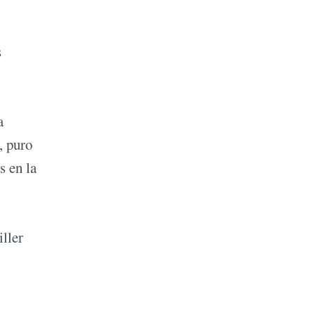
s
a
, puro
s en la
iller