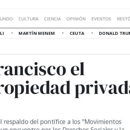
UNDO
CULTURA
CIENCIA
OPINIÓN
EVENTOS
REST
LLI
MARTÍN MENEM
CEUTA
DONALD TRU
rancisco el
propiedad privad
el respaldo del pontífice a los "Movimientos
un encuentro por los Derechos Sociales y la