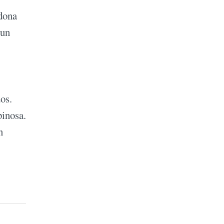
adona
 un
os.
pinosa.
n