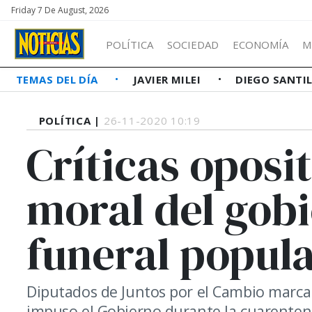
Friday 7 De August, 2026
POLÍTICA
SOCIEDAD
ECONOMÍA
M
TEMAS DEL DÍA
JAVIER MILEI
DIEGO SANTI
POLÍTICA |
26-11-2020 10:19
Críticas oposi
moral del gobi
funeral popul
Diputados de Juntos por el Cambio marcar
impuso el Gobierno durante la cuarentena,