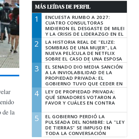
MÁS LEÍDAS DE PERFIL
1
ENCUESTA RUMBO A 2027:
CUATRO CONSULTORAS
MIDIERON EL DESGASTE DE MILEI
Y LA CRISIS DE LIDERAZGO EN EL
PERONISMO
2
LA HISTORIA REAL DE "ELIZE:
SOMBRAS DE UNA MUJER", LA
NUEVA PELÍCULA DE NETFLIX
SOBRE EL CASO DE UNA ESPOSA
QUE DESCUARTIZÓ A SU
3
EL SENADO DIO MEDIA SANCIÓN
MARIDO
A LA INVIOLABILIDAD DE LA
PROPIEDAD PRIVADA: EL
GOBIERNO TUVO QUE CEDER EN
LA LEY DEL MANEJO DEL FUEGO
velar
4
LEY DE PROPIEDAD PRIVADA:
QUÉ SENADORES VOTARON A
tenido
FAVOR Y CUÁLES EN CONTRA
 de la
5
EL GOBIERNO PERDIÓ LA
PULSEADA DEL NOMBRE: LA "LEY
DE TIERRAS" SE IMPUSO EN
TODA LA CONVERSACIÓN
DIGITAL