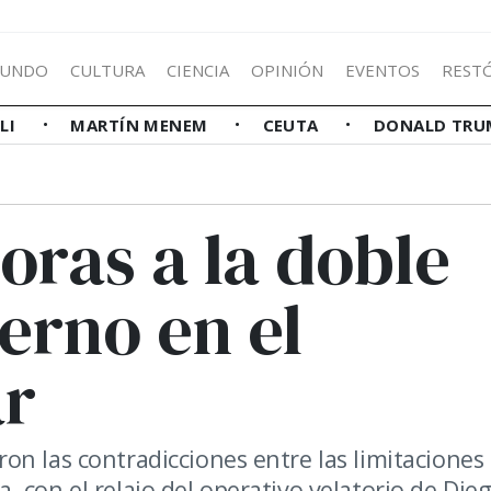
UNDO
CULTURA
CIENCIA
OPINIÓN
EVENTOS
REST
LLI
MARTÍN MENEM
CEUTA
DONALD TRU
toras a la doble
erno en el
ar
on las contradicciones entre las limitaciones
 con el relajo del operativo velatorio de Die