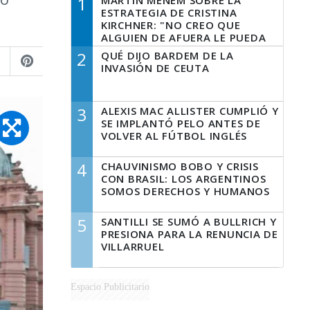
1
MARTÍN MENEM SOBRE LA
ESTRATEGIA DE CRISTINA
KIRCHNER: "NO CREO QUE
ALGUIEN DE AFUERA LE PUEDA
DECIR A LA JUSTICIA LO QUE
2
QUÉ DIJO BARDEM DE LA
TIENE QUE HACER"
INVASIÓN DE CEUTA
3
ALEXIS MAC ALLISTER CUMPLIÓ Y
SE IMPLANTÓ PELO ANTES DE
VOLVER AL FÚTBOL INGLÉS
4
CHAUVINISMO BOBO Y CRISIS
CON BRASIL: LOS ARGENTINOS
SOMOS DERECHOS Y HUMANOS
5
SANTILLI SE SUMÓ A BULLRICH Y
PRESIONA PARA LA RENUNCIA DE
VILLARRUEL
Espacio Publicitario