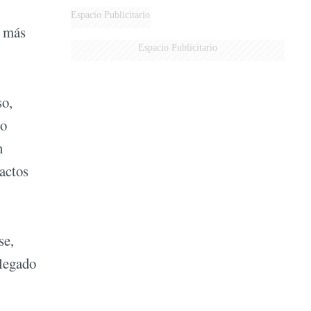
Espacio Publicitario
a más
Espacio Publicitario
so,
mo
n
 actos
se,
 legado